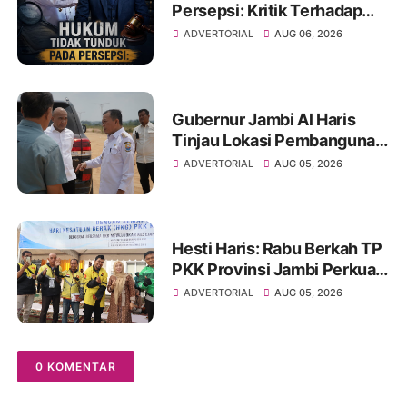
Persepsi: Kritik Terhadap
Monopoli Kebenaran oleh
ADVERTORIAL
AUG 06, 2026
Media dan Aktivis
Gubernur Jambi Al Haris
Tinjau Lokasi Pembangunan
Sekolah Rakyat dan Lokasi
ADVERTORIAL
AUG 05, 2026
Pembangunan BTN Bungo
Green City
Hesti Haris: Rabu Berkah TP
PKK Provinsi Jambi Perkuat
Literasi Keuangan dan
ADVERTORIAL
AUG 05, 2026
Budaya Kelola Sampah dari
Rumah
0 KOMENTAR