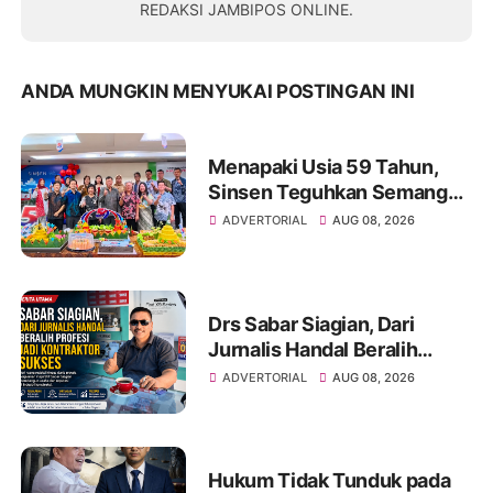
REDAKSI JAMBIPOS ONLINE.
ANDA MUNGKIN MENYUKAI POSTINGAN INI
Menapaki Usia 59 Tahun,
Sinsen Teguhkan Semangat
“Sustainably Growing”
ADVERTORIAL
AUG 08, 2026
Drs Sabar Siagian, Dari
Jurnalis Handal Beralih
Profesi Jadi Kontraktor
ADVERTORIAL
AUG 08, 2026
Sukses
Hukum Tidak Tunduk pada