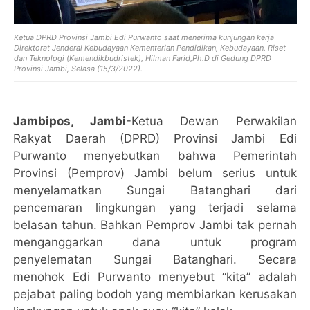
Ketua DPRD Provinsi Jambi Edi Purwanto saat menerima kunjungan kerja
Direktorat Jenderal Kebudayaan Kementerian Pendidikan, Kebudayaan, Riset
dan Teknologi (Kemendikbudristek), Hilman Farid,Ph.D di Gedung DPRD
Provinsi Jambi, Selasa (15/3/2022).
Jambipos, Jambi
-Ketua Dewan Perwakilan
Rakyat Daerah (DPRD) Provinsi Jambi Edi
Purwanto menyebutkan bahwa Pemerintah
Provinsi (Pemprov) Jambi belum serius untuk
menyelamatkan Sungai Batanghari dari
pencemaran lingkungan yang terjadi selama
belasan tahun. Bahkan Pemprov Jambi tak pernah
menganggarkan dana untuk program
penyelematan Sungai Batanghari. Secara
menohok Edi Purwanto menyebut “kita” adalah
pejabat paling bodoh yang membiarkan kerusakan