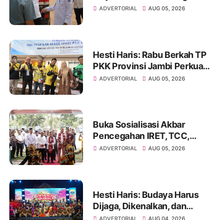
Sekolah Rakyat dan Lokasi
ADVERTORIAL
AUG 05, 2026
Pembangunan BTN Bungo
Green City
Hesti Haris: Rabu Berkah TP
PKK Provinsi Jambi Perkuat
Literasi Keuangan dan
ADVERTORIAL
AUG 05, 2026
Budaya Kelola Sampah dari
Rumah
Buka Sosialisasi Akbar
Pencegahan IRET, TCC,
Perundungan, dan Bahaya
ADVERTORIAL
AUG 05, 2026
Narkoba di Bungo
Hesti Haris: Budaya Harus
Dijaga, Dikenalkan, dan
Diwariskan
ADVERTORIAL
AUG 04, 2026