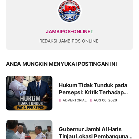
JAMBIPOS-ONLINE
REDAKSI JAMBIPOS ONLINE.
ANDA MUNGKIN MENYUKAI POSTINGAN INI
Hukum Tidak Tunduk pada
Persepsi: Kritik Terhadap
Monopoli Kebenaran oleh
ADVERTORIAL
AUG 06, 2026
Media dan Aktivis
Gubernur Jambi Al Haris
Tinjau Lokasi Pembangunan