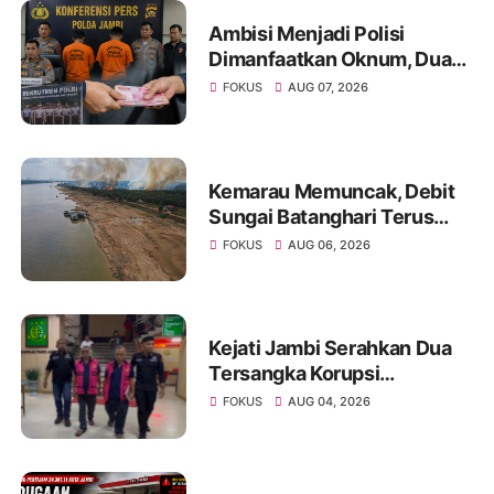
Ambisi Menjadi Polisi
Dimanfaatkan Oknum, Dua
Anggota Polda Jambi Diduga
FOKUS
AUG 07, 2026
Tipu Calon Bintara dengan
Janji Kelulusan
Kemarau Memuncak, Debit
Sungai Batanghari Terus
Menyusut, Jambi Hadapi
FOKUS
AUG 06, 2026
Ancaman Krisis Air Bersih
dan Karhutla
Kejati Jambi Serahkan Dua
Tersangka Korupsi
Pengadaan Tanah Akses
FOKUS
AUG 04, 2026
Pelabuhan Ujung Jabung Ke
Penuntut Umum