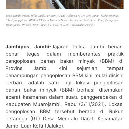
Wakil Kepala (Waka) Polda Jambi, Brigjen Pol Drs Yudawan R, SH, MH (kanan) ketika meninjau
lokasi pengoplosan BBM di RT Desa Mendalo Darat, Kecamatan Jambi Luar Kota, Kabupaten
Muarojambi, Provinsi Jambi, Rabu (3/11/2021). (Foto : HumasPoldaJambi)
Jambipos, Jambi
-Jajaran Polda Jambi benar-
benar tegas dalam memberantas praktik
pengoplosan bahan bakar minyak (BBM) di
Provinsi Jambi. Kini sejumlah tempat
penampungan pengoplosan BBM kini mulai disisir.
Terbaru adalah satu lagi lokasi pengoplosan
bahan bakar minyak (BBM) berhasil ditemukan
aparat keamanan dalam suatu penggerebekan di
Kabupaten Muarojambi, Rabu (3/11/2021). Lokasi
pengoplosan BBM tersebut berada di Rukun
Tetangga (RT) Desa Mendalo Darat, Kecamatan
Jambi Luar Kota (Jaluko).