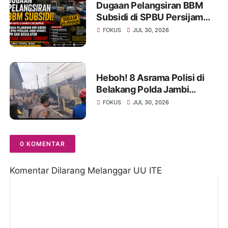
Dugaan Pelangsiran BBM
Subsidi di SPBU Persijam
Jambi Disorot, APH dan
FOKUS
JUL 30, 2026
Regulator Didesak Turun
Tangan
Heboh! 8 Asrama Polisi di
Belakang Polda Jambi
Hangus Terbakar, Api
FOKUS
JUL 30, 2026
Mengamuk Siang Hari
0 KOMENTAR
Komentar Dilarang Melanggar UU ITE