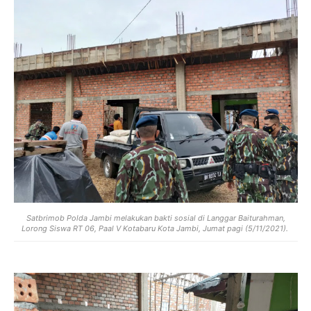
Satbrimob Polda Jambi melakukan bakti sosial di Langgar Baiturahman,
Lorong Siswa RT 06, Paal V Kotabaru Kota Jambi, Jumat pagi (5/11/2021).