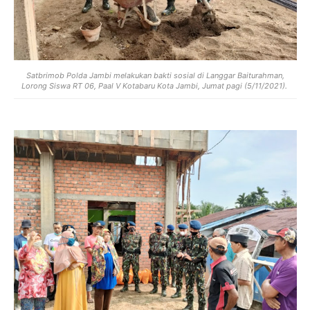
Satbrimob Polda Jambi melakukan bakti sosial di Langgar Baiturahman,
Lorong Siswa RT 06, Paal V Kotabaru Kota Jambi, Jumat pagi (5/11/2021).