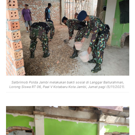
Satbrimob Polda Jambi melakukan bakti sosial di Langgar Baiturahman,
Lorong Siswa RT 06, Paal V Kotabaru Kota Jambi, Jumat pagi (5/11/2021).