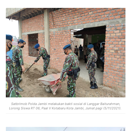
Satbrimob Polda Jambi melakukan bakti sosial di Langgar Baiturahman,
Lorong Siswa RT 06, Paal V Kotabaru Kota Jambi, Jumat pagi (5/11/2021).