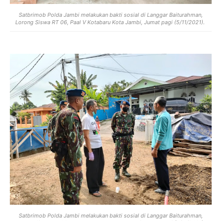
Satbrimob Polda Jambi melakukan bakti sosial di Langgar Baiturahman,
Lorong Siswa RT 06, Paal V Kotabaru Kota Jambi, Jumat pagi (5/11/2021).
Satbrimob Polda Jambi melakukan bakti sosial di Langgar Baiturahman,