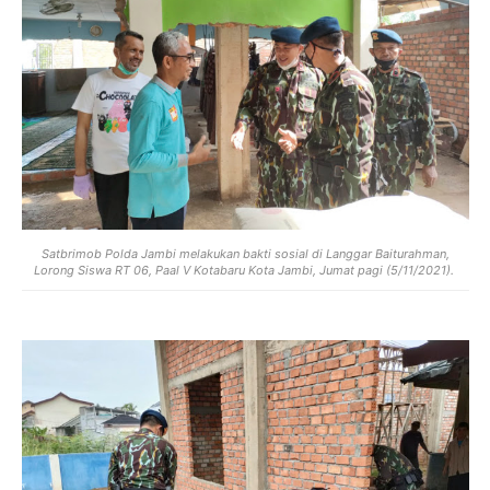
Satbrimob Polda Jambi melakukan bakti sosial di Langgar Baiturahman,
Lorong Siswa RT 06, Paal V Kotabaru Kota Jambi, Jumat pagi (5/11/2021).