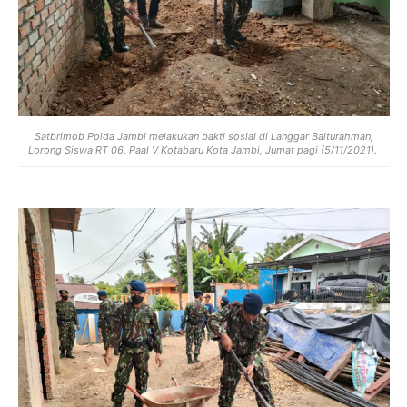
Satbrimob Polda Jambi melakukan bakti sosial di Langgar Baiturahman,
Lorong Siswa RT 06, Paal V Kotabaru Kota Jambi, Jumat pagi (5/11/2021).