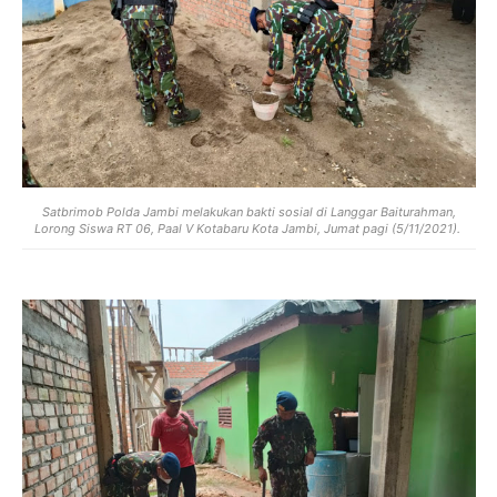
Satbrimob Polda Jambi melakukan bakti sosial di Langgar Baiturahman,
Lorong Siswa RT 06, Paal V Kotabaru Kota Jambi, Jumat pagi (5/11/2021).