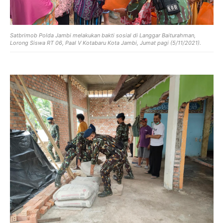
Satbrimob Polda Jambi melakukan bakti sosial di Langgar Baiturahman,
Lorong Siswa RT 06, Paal V Kotabaru Kota Jambi, Jumat pagi (5/11/2021).