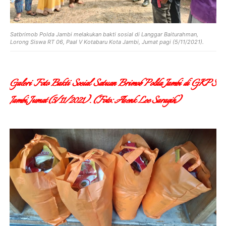
Satbrimob Polda Jambi melakukan bakti sosial di Langgar Baiturahman,
Lorong Siswa RT 06, Paal V Kotabaru Kota Jambi, Jumat pagi (5/11/2021).
Galeri Foto Bakti Sosial Satuan Brimob Polda Jambi di GKPS
Jambi, Jumat (5/11/2021). (Foto: Asenk Lee Saragih)