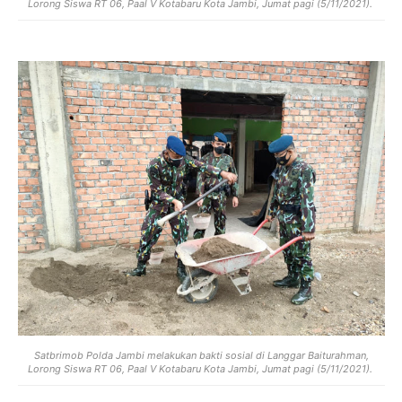
Lorong Siswa RT 06, Paal V Kotabaru Kota Jambi, Jumat pagi (5/11/2021).
Satbrimob Polda Jambi melakukan bakti sosial di Langgar Baiturahman,
Lorong Siswa RT 06, Paal V Kotabaru Kota Jambi, Jumat pagi (5/11/2021).