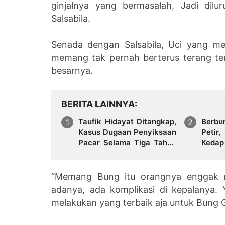
ginjalnya yang bermasalah, Jadi dilu
Salsabila.
Senada dengan Salsabila, Uci yang m
memang tak pernah berterus terang te
besarnya.
BERITA LAINNYA
Taufik Hidayat Ditangkap,
Berbu
Kasus Dugaan Penyiksaan
Peti
Pacar Selama Tiga Tahun
Keda
Mengguncang Publik
Bern
Sawa
“Memang Bung itu orangnya enggak m
adanya, ada komplikasi di kepalanya. Y
melakukan yang terbaik aja untuk Bung Gl