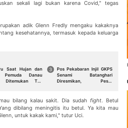
ruskan sekali lagi bukan karena Covid," tegas
erupakan adik Glenn Fredly mengaku kakaknya
ntang kesehatannya, termasuk kepada keluarga
ru Saat Hujan dan
Pos Pekabaran Injil GKPS
r, Pemuda Danau
Senami Batanghari
p Ditemukan Tak
Diresmikan, Pesta
yawa di Tengah
Sederhana dan Cukup
h
Meriah
au bilang kalau sakit. Dia sudah
fight
. Betul
ang dibilang meningitis itu betul. Ya kita mau
enn, untuk kakak kami," tutur Uci.