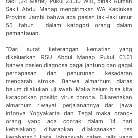
tadi (24 Maret) Pukul 23.30 WIB, pihak Rumah
Sakit Abdul Manap mengirimkan WA Kadinkes
Provinsi Jambi bahwa ada pasien laki-laki umur
53 tahun dalam katogori orang dalam
pemantauan.
“Dari surat keterangan kematian yang
dikeluarkan RSU Abdul Manap Pukul 01.01
bahwa pasien diagnosa gagal jantung dan gagal
pernapasan dan penurunan kesadaran
mengarah stroke. Bahwa almarhum diatas
belum dilakukan uji swab. Maka belum bisa kita
katagorikan positip virus corona. Dikarenakan
almarhum riwayat perjalanannya dari jawa
infonya Yogyakarta dan Tegal maka orang-
orang yang ada contak dalam 14 hari
kebelakang diharapkan dilaksanakan tes
kesahatan,” kata Johansyah dalam relis yang