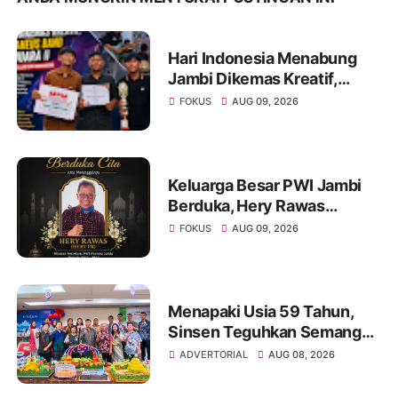
Hari Indonesia Menabung
Jambi Dikemas Kreatif,
Spontaneus Band Raih Juara
FOKUS
AUG 09, 2026
II Festival Band Pelajar dan
Mahasiswa
Keluarga Besar PWI Jambi
Berduka, Hery Rawas
Mantan Sekretaris PWI
FOKUS
AUG 09, 2026
Jambi Tutup Usia
Menapaki Usia 59 Tahun,
Sinsen Teguhkan Semangat
“Sustainably Growing”
ADVERTORIAL
AUG 08, 2026