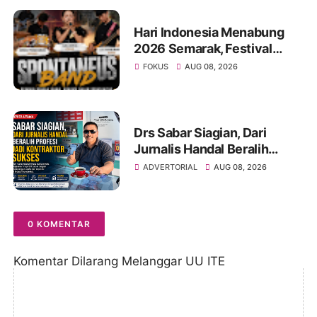
Hari Indonesia Menabung
2026 Semarak, Festival
Band Pelajar dan Mahasiswa
FOKUS
AUG 08, 2026
Unjuk Kreativitas di Taman
Banjuran Budayo,
Spontaneus Band Raih Juara
2
Drs Sabar Siagian, Dari
Jurnalis Handal Beralih
Profesi Jadi Kontraktor
ADVERTORIAL
AUG 08, 2026
Sukses
0 KOMENTAR
Komentar Dilarang Melanggar UU ITE