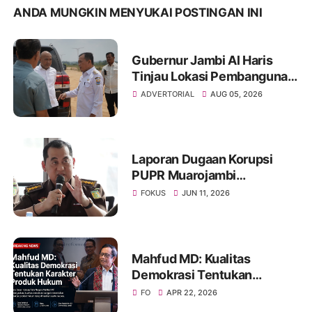
ANDA MUNGKIN MENYUKAI POSTINGAN INI
Gubernur Jambi Al Haris
Tinjau Lokasi Pembangunan
Sekolah Rakyat dan Lokasi
ADVERTORIAL
AUG 05, 2026
Pembangunan BTN Bungo
Green City
Laporan Dugaan Korupsi
PUPR Muarojambi
Dilimpahkan, Muncul
FOKUS
JUN 11, 2026
Perdebatan Soal Peran
Kejati dalam Menangani
Aduan Publik
Mahfud MD: Kualitas
Demokrasi Tentukan
Karakter Produk Hukum
FO
APR 22, 2026