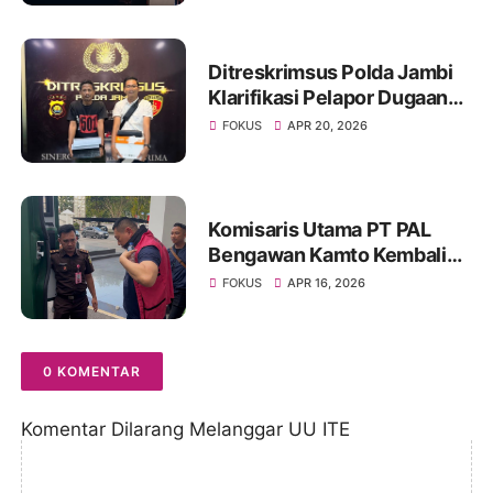
Ditreskrimsus Polda Jambi
Klarifikasi Pelapor Dugaan
Korupsi Proyek IT Bank 9
FOKUS
APR 20, 2026
Jambi
Komisaris Utama PT PAL
Bengawan Kamto Kembali
Ditahan, Status Berubah dari
FOKUS
APR 16, 2026
Tahanan Kota ke Rutan
0 KOMENTAR
Komentar Dilarang Melanggar UU ITE