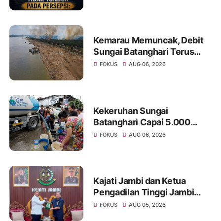
Media dan Aktivis
Kemarau Memuncak, Debit
Sungai Batanghari Terus
Menyusut, Jambi Hadapi
FOKUS
AUG 06, 2026
Ancaman Krisis Air Bersih
dan Karhutla
Kekeruhan Sungai
Batanghari Capai 5.000
NTU, Distribusi Air PDAM
FOKUS
AUG 06, 2026
Tirta Mayang di Sejumlah
Wilayah Terganggu
Kajati Jambi dan Ketua
Pengadilan Tinggi Jambi
Berkomitmen Perkuat
FOKUS
AUG 05, 2026
Sinergitas Penegakan