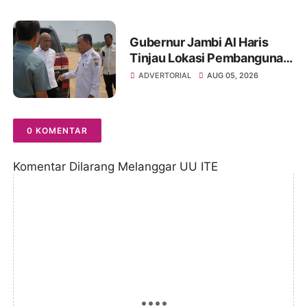
Hukum
Gubernur Jambi Al Haris
Tinjau Lokasi Pembangunan
Sekolah Rakyat dan Lokasi
ADVERTORIAL
AUG 05, 2026
Pembangunan BTN Bungo
Green City
0 KOMENTAR
Komentar Dilarang Melanggar UU ITE