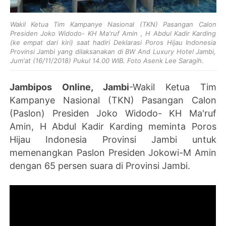
Wakil Ketua Tim Kampanye Nasional (TKN) Pasangan Calon
Presiden Joko Widodo- KH Ma'ruf Amin , H Abdul Kadir Karding
(ke empat dari kiri) saat hadiri Deklarasi Poros Hijau Indonesia
Provinsi Jambi yang dilaksanakan di BW And Luxury Hotel Jambi,
Jum'at (16/11/2018) Pukul 14.00 WIB. Foto Asenk Lee Saragih.
Jambipos Online, Jambi
-Wakil Ketua Tim
Kampanye Nasional (TKN) Pasangan Calon
(Paslon) Presiden Joko Widodo- KH Ma'ruf
Amin, H Abdul Kadir Karding meminta Poros
Hijau Indonesia Provinsi Jambi untuk
memenangkan Paslon Presiden Jokowi-M Amin
dengan 65 persen suara di Provinsi Jambi.