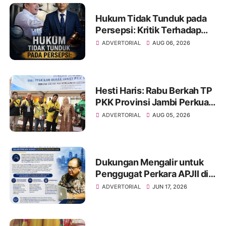
Hukum Tidak Tunduk pada
Persepsi: Kritik Terhadap
Monopoli Kebenaran oleh
ADVERTORIAL
AUG 06, 2026
Media dan Aktivis
Hesti Haris: Rabu Berkah TP
PKK Provinsi Jambi Perkuat
Literasi Keuangan dan
ADVERTORIAL
AUG 05, 2026
Budaya Kelola Sampah dari
Rumah
Dukungan Mengalir untuk
Penggugat Perkara APJII di
PN Jambi, Tata Kelola
ADVERTORIAL
JUN 17, 2026
Organisasi Jadi Sorotan