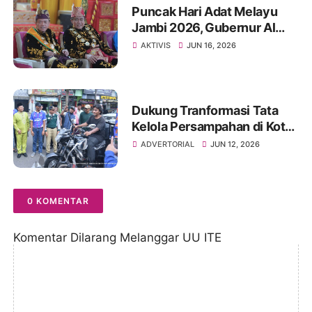
Puncak Hari Adat Melayu
Jambi 2026, Gubernur Al
Haris Ajak Masyarakat
AKTIVIS
JUN 16, 2026
Perkuat Jati Diri dan
Lestarikan Adat Melayu
Jambi
Dukung Tranformasi Tata
Kelola Persampahan di Kota
Jambi, Masyarakat Solok
ADVERTORIAL
JUN 12, 2026
Sipin Hadirkan OPBM Solok
Sipin viral
0 KOMENTAR
Komentar Dilarang Melanggar UU ITE