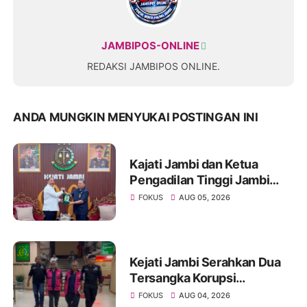
JAMBIPOS-ONLINE
REDAKSI JAMBIPOS ONLINE.
ANDA MUNGKIN MENYUKAI POSTINGAN INI
Kajati Jambi dan Ketua
Pengadilan Tinggi Jambi
Berkomitmen Perkuat
FOKUS
AUG 05, 2026
Sinergitas Penegakan
Hukum
Kejati Jambi Serahkan Dua
Tersangka Korupsi
Pengadaan Tanah Akses
FOKUS
AUG 04, 2026