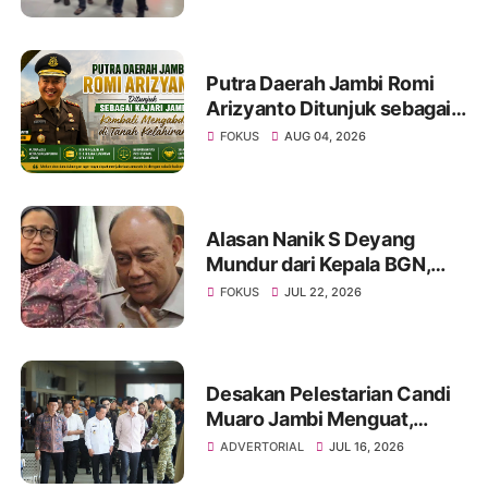
Pelabuhan Ujung Jabung Ke
Penuntut Umum
Putra Daerah Jambi Romi
Arizyanto Ditunjuk sebagai
Kajari Jambi, Kembali
FOKUS
AUG 04, 2026
Mengabdi di Tanah Kelahiran
Alasan Nanik S Deyang
Mundur dari Kepala BGN,
Sampai Ucap Beribu Maaf ke
FOKUS
JUL 22, 2026
Presiden Prabowo
Desakan Pelestarian Candi
Muaro Jambi Menguat,
Wapres Gibran Rakabuming
ADVERTORIAL
JUL 16, 2026
Raka Diminta Perintahkan