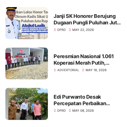
Janji SK Honorer Berujung
Dugaan Pungli Puluhan Juta,
Nama Eks Kadis Damkar
DPRD
MAY 22, 2026
Merangin Kembali Disorot
Peresmian Nasional 1.061
Koperasi Merah Putih,
Pemkab Merangin Perkuat
ADVERTORIAL
MAY 16, 2026
Semangat Ekonomi Gotong
Royong
Edi Purwanto Desak
Percepatan Perbaikan
Infrastruktur Jambi, Tujuh
DPRD
MAY 08, 2026
Jembatan Putus Akibat
Banjir Jadi Prioritas