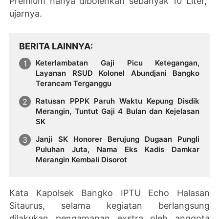
Premium hanya dibolehkan sebanyak 10 Liter,”
ujarnya.
BERITA LAINNYA
Keterlambatan Gaji Picu Ketegangan,
Layanan RSUD Kolonel Abundjani Bangko
Terancam Terganggu
Ratusan PPPK Paruh Waktu Kepung Disdik
Merangin, Tuntut Gaji 4 Bulan dan Kejelasan
SK
Janji SK Honorer Berujung Dugaan Pungli
Puluhan Juta, Nama Eks Kadis Damkar
Merangin Kembali Disorot
Kata
Kapolsek Bangko IPTU Echo Halasan
Sitaurus, se
lama kegiatan berlangsung
dilakukan pengamanan exstra oleh anggota