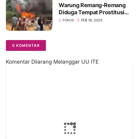
Warung Remang-Remang
Diduga Tempat Prostitusi
Dibongkar Paksa Oleh
FOKUS
FEB 18, 2025
Warga Muarojambi
0 KOMENTAR
Komentar Dilarang Melanggar UU ITE