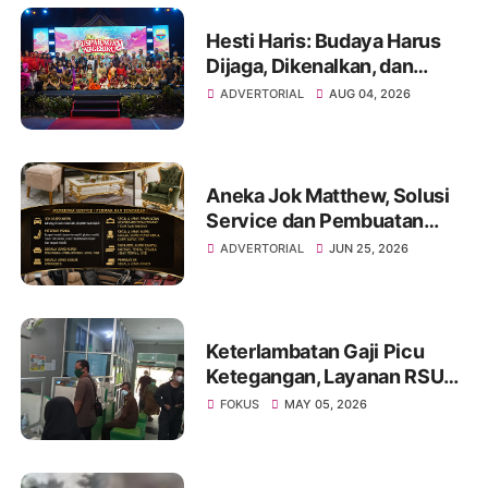
Hesti Haris: Budaya Harus
Dijaga, Dikenalkan, dan
Diwariskan
ADVERTORIAL
AUG 04, 2026
Aneka Jok Matthew, Solusi
Service dan Pembuatan
Sofa hingga Interior Mobil di
ADVERTORIAL
JUN 25, 2026
Kota Jambi
Keterlambatan Gaji Picu
Ketegangan, Layanan RSUD
Kolonel Abundjani Bangko
FOKUS
MAY 05, 2026
Terancam Terganggu