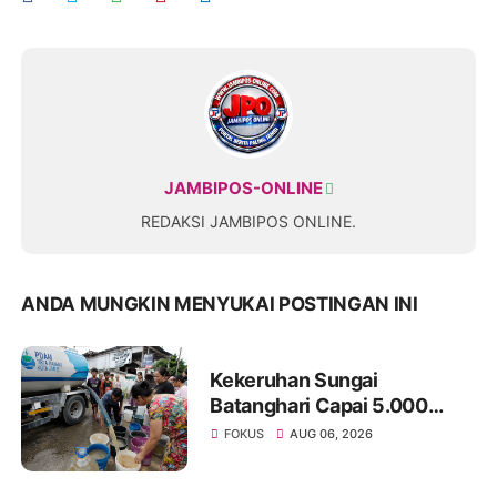
JAMBIPOS-ONLINE
REDAKSI JAMBIPOS ONLINE.
ANDA MUNGKIN MENYUKAI POSTINGAN INI
Kekeruhan Sungai
Batanghari Capai 5.000
NTU, Distribusi Air PDAM
FOKUS
AUG 06, 2026
Tirta Mayang di Sejumlah
Wilayah Terganggu