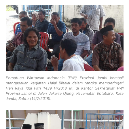
Persatuan Wartawan Indonesia (PWI) Provinsi Jambi kembali
mengadakan kegiatan Halal Bihalal dalam rangka memperingati
Hari Raya Idul Fitri 1439 H/2018 M, di Kantor Sekretariat PWI
Provinsi Jambi di Jalan Jakarta Ujung, Kecamatan Kotabaru, Kota
Jambi, Sabtu (14/7/2018).