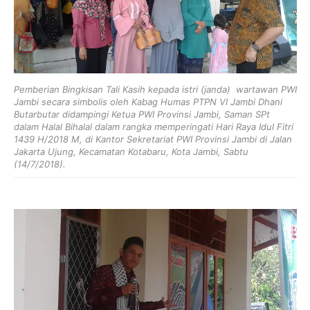
Pemberian Bingkisan Tali Kasih kepada istri (janda) wartawan PWI
Jambi secara simbolis
oleh
Kabag Humas PTPN VI Jambi Dhani
Butarbutar didampingi Ketua PWI Provinsi Jambi, Saman SPt
dalam Halal Bihalal dalam rangka memperingati Hari Raya Idul Fitri
1439 H/2018 M, di Kantor Sekretariat PWI Provinsi Jambi di Jalan
Jakarta Ujung, Kecamatan Kotabaru, Kota Jambi, Sabtu
(14/7/2018).