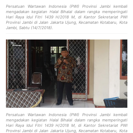
Persatuan Wartawan Indonesia (PWI) Provinsi Jambi kembali
mengadakan kegiatan Halal Bihalal dalam rangka memperingati
Hari Raya Idul Fitri 1439 H/2018 M, di Kantor Sekretariat PWI
Provinsi Jambi di Jalan Jakarta Ujung, Kecamatan Kotabaru, Kota
Jambi, Sabtu (14/7/2018).
Persatuan Wartawan Indonesia (PWI) Provinsi Jambi kembali
mengadakan kegiatan Halal Bihalal dalam rangka memperingati
Hari Raya Idul Fitri 1439 H/2018 M, di Kantor Sekretariat PWI
Provinsi Jambi di Jalan Jakarta Ujung, Kecamatan Kotabaru, Kota