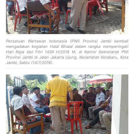
Persatuan Wartawan Indonesia (PWI) Provinsi Jambi kembali
mengadakan kegiatan Halal Bihalal dalam rangka memperingati
Hari Raya Idul Fitri 1439 H/2018 M, di Kantor Sekretariat PWI
Provinsi Jambi di Jalan Jakarta Ujung, Kecamatan Kotabaru, Kota
Jambi, Sabtu (14/7/2018).