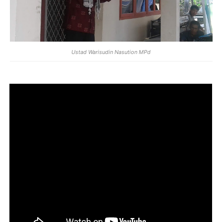
Ustad Warisudin Nasution MPd