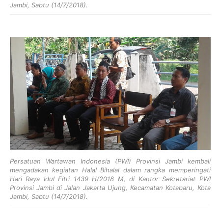
Jambi, Sabtu (14/7/2018).
Persatuan Wartawan Indonesia (PWI) Provinsi Jambi kembali
mengadakan kegiatan Halal Bihalal dalam rangka memperingati
Hari Raya Idul Fitri 1439 H/2018 M, di Kantor Sekretariat PWI
Provinsi Jambi di Jalan Jakarta Ujung, Kecamatan Kotabaru, Kota
Jambi, Sabtu (14/7/2018).