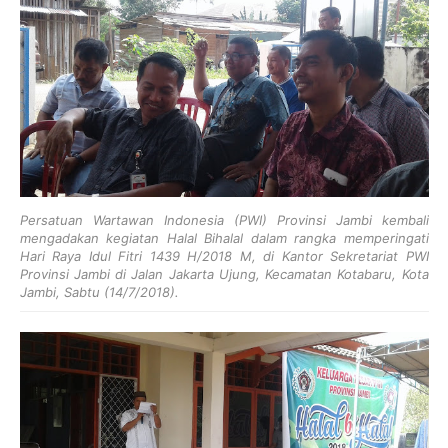
Persatuan Wartawan Indonesia (PWI) Provinsi Jambi kembali
mengadakan kegiatan Halal Bihalal dalam rangka memperingati
Hari Raya Idul Fitri 1439 H/2018 M, di Kantor Sekretariat PWI
Provinsi Jambi di Jalan Jakarta Ujung, Kecamatan Kotabaru, Kota
Jambi, Sabtu (14/7/2018).