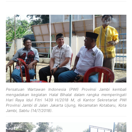
Persatuan Wartawan Indonesia (PWI) Provinsi Jambi kembali
mengadakan kegiatan Halal Bihalal dalam rangka memperingati
Hari Raya Idul Fitri 1439 H/2018 M, di Kantor Sekretariat PWI
Provinsi Jambi di Jalan Jakarta Ujung, Kecamatan Kotabaru, Kota
Jambi, Sabtu (14/7/2018).