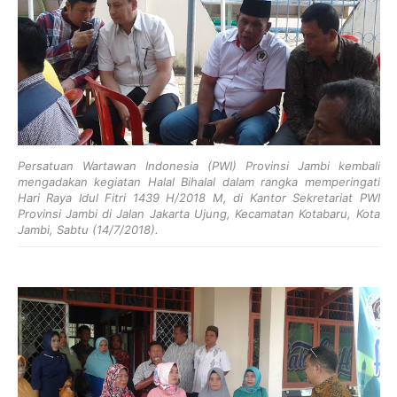
Persatuan Wartawan Indonesia (PWI) Provinsi Jambi kembali
mengadakan kegiatan Halal Bihalal dalam rangka memperingati
Hari Raya Idul Fitri 1439 H/2018 M, di Kantor Sekretariat PWI
Provinsi Jambi di Jalan Jakarta Ujung, Kecamatan Kotabaru, Kota
Jambi, Sabtu (14/7/2018).