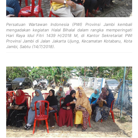
Persatuan Wartawan Indonesia (PWI) Provinsi Jambi kembali
mengadakan kegiatan Halal Bihalal dalam rangka memperingati
Hari Raya Idul Fitri 1439 H/2018 M, di Kantor Sekretariat PWI
Provinsi Jambi di Jalan Jakarta Ujung, Kecamatan Kotabaru, Kota
Jambi, Sabtu (14/7/2018).