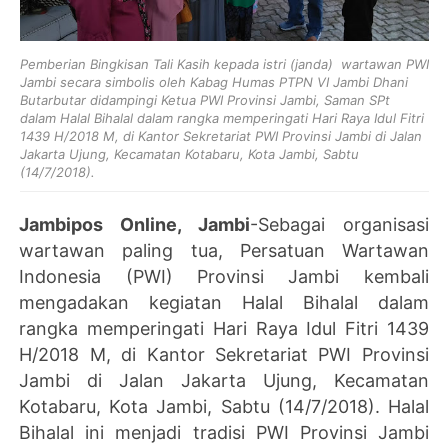
Pemberian Bingkisan Tali Kasih kepada istri (janda) wartawan PWI
Jambi secara simbolis
oleh
Kabag Humas PTPN VI Jambi Dhani
Butarbutar didampingi Ketua PWI Provinsi Jambi, Saman SPt
dalam Halal Bihalal dalam rangka memperingati Hari Raya Idul Fitri
1439 H/2018 M, di Kantor Sekretariat PWI Provinsi Jambi di Jalan
Jakarta Ujung, Kecamatan Kotabaru, Kota Jambi, Sabtu
(14/7/2018).
Jambipos Online, Jambi
-Sebagai organisasi
wartawan paling tua, Persatuan Wartawan
Indonesia (PWI) Provinsi Jambi kembali
mengadakan kegiatan Halal Bihalal dalam
rangka memperingati Hari Raya Idul Fitri 1439
H/2018 M, di Kantor Sekretariat PWI Provinsi
Jambi di Jalan Jakarta Ujung, Kecamatan
Kotabaru, Kota Jambi, Sabtu (14/7/2018). Halal
Bihalal ini menjadi tradisi PWI Provinsi Jambi