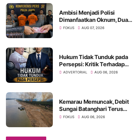
Ambisi Menjadi Polisi
Dimanfaatkan Oknum, Dua
Anggota Polda Jambi Diduga
FOKUS
AUG 07, 2026
Tipu Calon Bintara dengan
Janji Kelulusan
Hukum Tidak Tunduk pada
Persepsi: Kritik Terhadap
Monopoli Kebenaran oleh
ADVERTORIAL
AUG 06, 2026
Media dan Aktivis
Kemarau Memuncak, Debit
Sungai Batanghari Terus
Menyusut, Jambi Hadapi
FOKUS
AUG 06, 2026
Ancaman Krisis Air Bersih
dan Karhutla