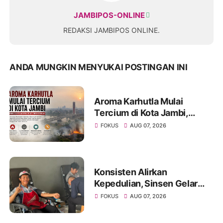
JAMBIPOS-ONLINE
REDAKSI JAMBIPOS ONLINE.
ANDA MUNGKIN MENYUKAI POSTINGAN INI
Aroma Karhutla Mulai
Tercium di Kota Jambi,
Warga Diminta Waspada
FOKUS
AUG 07, 2026
Hadapi Puncak Kemarau
Konsisten Alirkan
Kepedulian, Sinsen Gelar
Donor Darah ke-23 dalam
FOKUS
AUG 07, 2026
Perayaan Anniversary
Sinsen