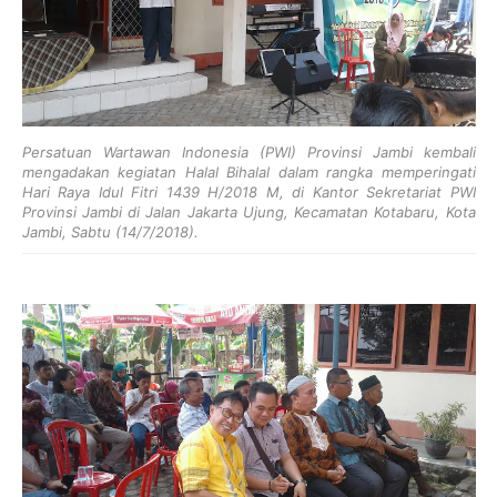
Persatuan Wartawan Indonesia (PWI) Provinsi Jambi kembali
mengadakan kegiatan Halal Bihalal dalam rangka memperingati
Hari Raya Idul Fitri 1439 H/2018 M, di Kantor Sekretariat PWI
Provinsi Jambi di Jalan Jakarta Ujung, Kecamatan Kotabaru, Kota
Jambi, Sabtu (14/7/2018).