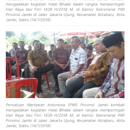
mengadakan kegiatan Halal Bihalal dalam rangka memperingati
Hari Raya Idul Fitri 1439 H/2018 M, di Kantor Sekretariat PWI
Provinsi Jambi di Jalan Jakarta Ujung, Kecamatan Kotabaru, Kota
Jambi, Sabtu (14/7/2018).
Persatuan Wartawan Indonesia (PWI) Provinsi Jambi kembali
mengadakan kegiatan Halal Bihalal dalam rangka memperingati
Hari Raya Idul Fitri 1439 H/2018 M, di Kantor Sekretariat PWI
Provinsi Jambi di Jalan Jakarta Ujung, Kecamatan Kotabaru, Kota
Jambi, Sabtu (14/7/2018).