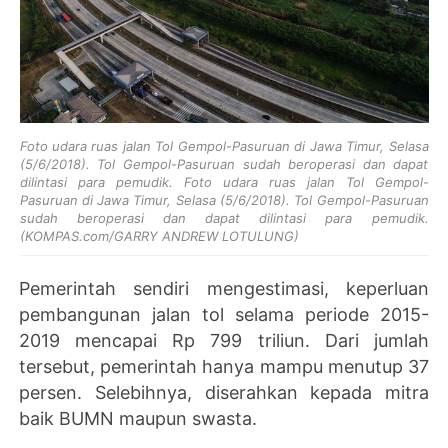
Foto udara ruas jalan Tol Gempol-Pasuruan di Jawa Timur, Selasa
(5/6/2018). Tol Gempol-Pasuruan sudah beroperasi dan dapat
dilintasi para pemudik. Foto udara ruas jalan Tol Gempol-
Pasuruan di Jawa Timur, Selasa (5/6/2018). Tol Gempol-Pasuruan
sudah beroperasi dan dapat dilintasi para pemudik.
(KOMPAS.com/GARRY ANDREW LOTULUNG)
Pemerintah sendiri mengestimasi, keperluan
pembangunan jalan tol selama periode 2015-
2019 mencapai Rp 799 triliun. Dari jumlah
tersebut, pemerintah hanya mampu menutup 37
persen. Selebihnya, diserahkan kepada mitra
baik BUMN maupun swasta.