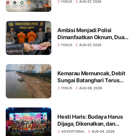
Warga Diminta Waspada
FOKUS
AUG 07, 2026
Hadapi Puncak Kemarau
Ambisi Menjadi Polisi
Dimanfaatkan Oknum, Dua
Anggota Polda Jambi Diduga
FOKUS
AUG 07, 2026
Tipu Calon Bintara dengan
Janji Kelulusan
Kemarau Memuncak, Debit
Sungai Batanghari Terus
Menyusut, Jambi Hadapi
FOKUS
AUG 06, 2026
Ancaman Krisis Air Bersih
dan Karhutla
Hesti Haris: Budaya Harus
Dijaga, Dikenalkan, dan
Diwariskan
ADVERTORIAL
AUG 04, 2026