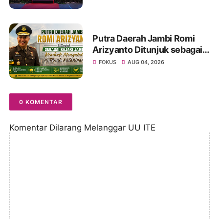
Putra Daerah Jambi Romi
Arizyanto Ditunjuk sebagai
Kajari Jambi, Kembali
FOKUS
AUG 04, 2026
Mengabdi di Tanah Kelahiran
0 KOMENTAR
Komentar Dilarang Melanggar UU ITE