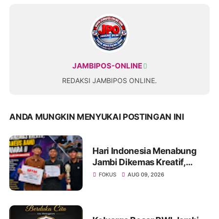
JAMBIPOS-ONLINE
REDAKSI JAMBIPOS ONLINE.
ANDA MUNGKIN MENYUKAI POSTINGAN INI
Hari Indonesia Menabung
Jambi Dikemas Kreatif,
Spontaneus Band Raih Juara
FOKUS
AUG 09, 2026
II Festival Band Pelajar dan
Mahasiswa