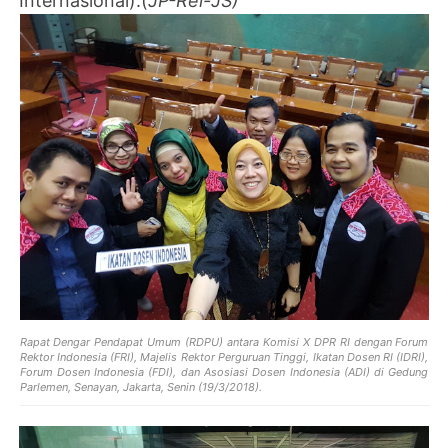
Internasional).(
JP-Rel-JS)
Rapat Dengar Pendapat Umum (RDPU) antara Komisi X DPR RI dengan Forum
Rektor Indonesia (FRI), Majelis Rektor Perguruan Tinggi, Ikatan Dosen RI (IDRI),
Forum Dosen Indonesia (FDI), dan Asosiasi Dosen Indonesia (ADI) di Gedung
Parlemen, Senayan, Jakarta, Senin (19/3/2018).