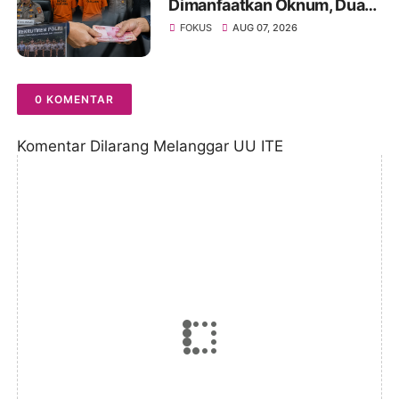
Dimanfaatkan Oknum, Dua
Anggota Polda Jambi Diduga
FOKUS
AUG 07, 2026
Tipu Calon Bintara dengan
Janji Kelulusan
0 KOMENTAR
Komentar Dilarang Melanggar UU ITE