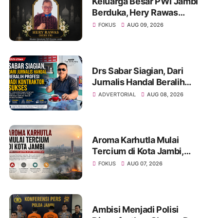
Keluarga Besar PWI Jambi
Berduka, Hery Rawas
Mantan Sekretaris PWI
FOKUS
AUG 09, 2026
Jambi Tutup Usia
Drs Sabar Siagian, Dari
Jurnalis Handal Beralih
Profesi Jadi Kontraktor
ADVERTORIAL
AUG 08, 2026
Sukses
Aroma Karhutla Mulai
Tercium di Kota Jambi,
Warga Diminta Waspada
FOKUS
AUG 07, 2026
Hadapi Puncak Kemarau
Ambisi Menjadi Polisi