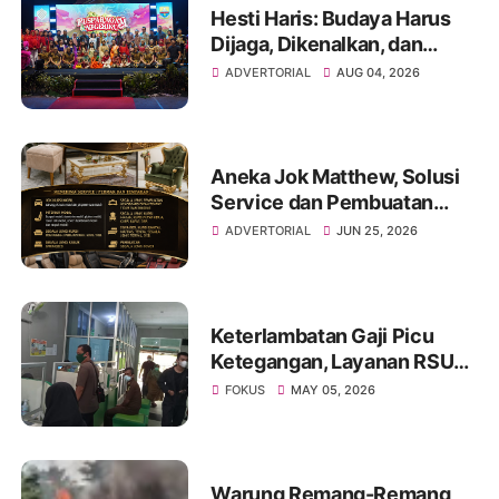
Hesti Haris: Budaya Harus
Dijaga, Dikenalkan, dan
Diwariskan
ADVERTORIAL
AUG 04, 2026
Aneka Jok Matthew, Solusi
Service dan Pembuatan
Sofa hingga Interior Mobil di
ADVERTORIAL
JUN 25, 2026
Kota Jambi
Keterlambatan Gaji Picu
Ketegangan, Layanan RSUD
Kolonel Abundjani Bangko
FOKUS
MAY 05, 2026
Terancam Terganggu
Warung Remang-Remang