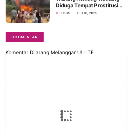
Diduga Tempat Prostitusi
Dibongkar Paksa Oleh
FOKUS
FEB 18, 2025
Warga Muarojambi
0 KOMENTAR
Komentar Dilarang Melanggar UU ITE