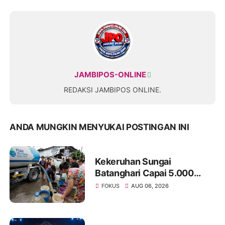
JAMBIPOS-ONLINE
REDAKSI JAMBIPOS ONLINE.
ANDA MUNGKIN MENYUKAI POSTINGAN INI
Kekeruhan Sungai
Batanghari Capai 5.000
NTU, Distribusi Air PDAM
FOKUS
AUG 06, 2026
Tirta Mayang di Sejumlah
Wilayah Terganggu