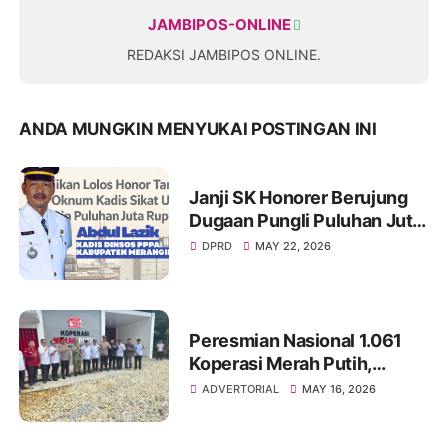
JAMBIPOS-ONLINE
REDAKSI JAMBIPOS ONLINE.
ANDA MUNGKIN MENYUKAI POSTINGAN INI
Janji SK Honorer Berujung
Dugaan Pungli Puluhan Juta,
Nama Eks Kadis Damkar
DPRD
MAY 22, 2026
Merangin Kembali Disorot
Peresmian Nasional 1.061
Koperasi Merah Putih,
Pemkab Merangin Perkuat
ADVERTORIAL
MAY 16, 2026
Semangat Ekonomi Gotong
Royong