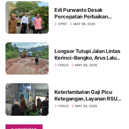
Edi Purwanto Desak
Percepatan Perbaikan
Infrastruktur Jambi, Tujuh
DPRD
MAY 08, 2026
Jembatan Putus Akibat
Banjir Jadi Prioritas
Longsor Tutupi Jalan Lintas
Kerinci–Bangko, Arus Lalu
Lintas Diberlakukan Buka
FOKUS
MAY 08, 2026
Tutup
Keterlambatan Gaji Picu
Ketegangan, Layanan RSUD
Kolonel Abundjani Bangko
FOKUS
MAY 05, 2026
Terancam Terganggu