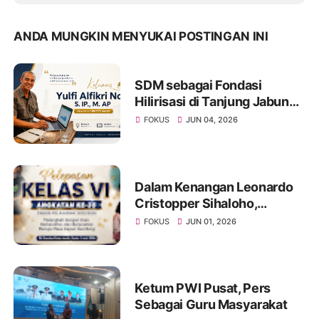
ANDA MUNGKIN MENYUKAI POSTINGAN INI
SDM sebagai Fondasi
Hilirisasi di Tanjung Jabung
Barat dan Tanjung Jabung
FOKUS
JUN 04, 2026
Timur
Dalam Kenangan Leonardo
Cristopper Sihaloho,
Sahabat yang Tetap Hadir di
FOKUS
JUN 01, 2026
Acara Pelepasan Kelas VI
Angkatan Ke 35 SD Xaverius
2 Kota Jambi
Ketum PWI Pusat, Pers
Sebagai Guru Masyarakat