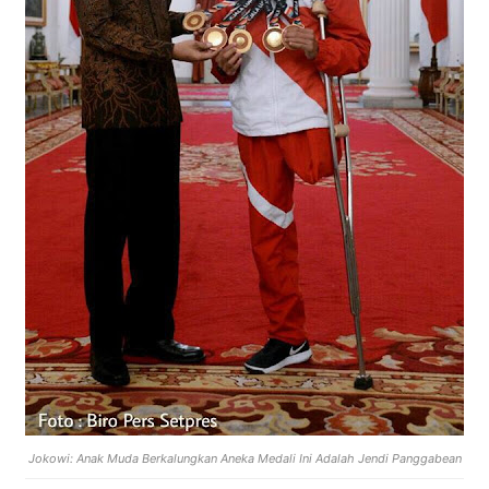
Jokowi: Anak Muda Berkalungkan Aneka Medali Ini Adalah Jendi Panggabean