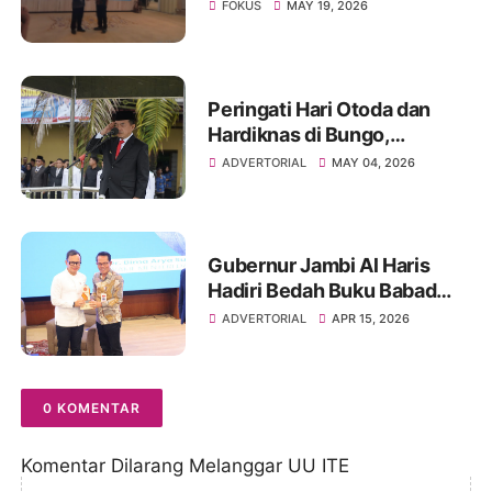
FOKUS
MAY 19, 2026
Peringati Hari Otoda dan
Hardiknas di Bungo,
Gubernur Jambi Al Haris
ADVERTORIAL
MAY 04, 2026
Dorong Pendidikan
Berkualitas dan Sinergi
Semua Pihak
Gubernur Jambi Al Haris
Hadiri Bedah Buku Babad
Alas, Karya Autobiografi-
ADVERTORIAL
APR 15, 2026
Reflektif Wamendagri Bima
Arya Sugiarto
0 KOMENTAR
Komentar Dilarang Melanggar UU ITE