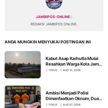
JAMBIPOS-ONLINE
REDAKSI JAMBIPOS ONLINE.
ANDA MUNGKIN MENYUKAI POSTINGAN INI
Kabut Asap Karhutla Mulai
Resahkan Warga Kota Jambi,
Pemadaman di Sungai
FOKUS
AUG 10, 2026
Gelam Terus Dikebut
Ambisi Menjadi Polisi
Dimanfaatkan Oknum, Dua
Anggota Polda Jambi Diduga
FOKUS
AUG 07, 2026