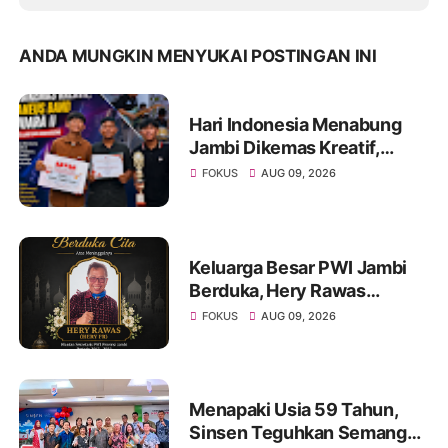
ANDA MUNGKIN MENYUKAI POSTINGAN INI
Hari Indonesia Menabung
Jambi Dikemas Kreatif,
Spontaneus Band Raih Juara
FOKUS
AUG 09, 2026
II Festival Band Pelajar dan
Mahasiswa
Keluarga Besar PWI Jambi
Berduka, Hery Rawas
Mantan Sekretaris PWI
FOKUS
AUG 09, 2026
Jambi Tutup Usia
Menapaki Usia 59 Tahun,
Sinsen Teguhkan Semangat