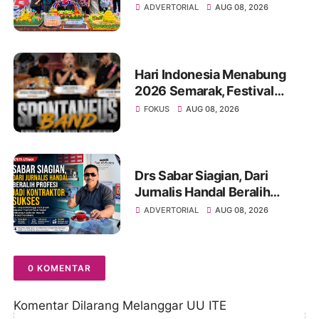
“Sustainably Growing”
ADVERTORIAL
AUG 08, 2026
Hari Indonesia Menabung
2026 Semarak, Festival
Band Pelajar dan Mahasiswa
FOKUS
AUG 08, 2026
Unjuk Kreativitas di Taman
Banjuran Budayo,
Spontaneus Band Raih Juara
2
Drs Sabar Siagian, Dari
Jurnalis Handal Beralih
Profesi Jadi Kontraktor
ADVERTORIAL
AUG 08, 2026
Sukses
0 KOMENTAR
Komentar Dilarang Melanggar UU ITE