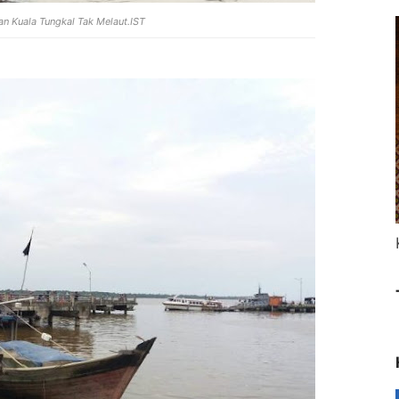
an Kuala Tungkal Tak Melaut.IST