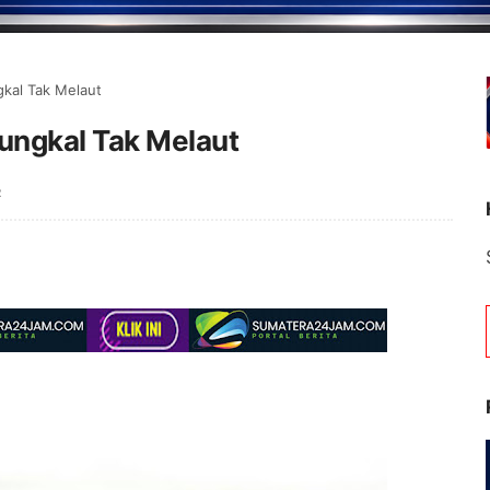
gkal Tak Melaut
Tungkal Tak Melaut
R
Selamat Datang di Porta