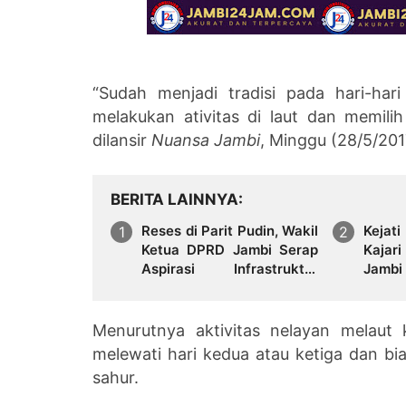
“Sudah menjadi tradisi pada hari-ha
melakukan ativitas di laut dan memili
dilansir
Nuansa Jambi
, Minggu (28/5/201
BERITA LAINNYA
Reses di Parit Pudin, Wakil
Kejat
Ketua DPRD Jambi Serap
Kajar
Aspirasi Infrastruktur
Jambi
Hingga Ekonomi Warga
Menurutnya aktivitas nelayan melaut 
melewati hari kedua atau ketiga dan b
sahur.