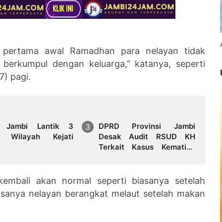
ri pertama awal Ramadhan para nelayan tidak
h berkumpul dengan keluarga,” katanya, seperti
7) pagi.
i Jambi Lantik 3
DPRD Provinsi Jambi
i Wilayah Kejati
Desak Audit RSUD KH
Terkait Kasus Kematian
Dokter Internship Myta
Aprillia Azmi
kembali akan normal seperti biasanya setelah
iasanya nelayan berangkat melaut setelah makan