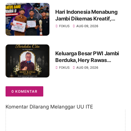
Hari Indonesia Menabung
Jambi Dikemas Kreatif,
Spontaneus Band Raih Juara
FOKUS
AUG 09, 2026
II Festival Band Pelajar dan
Mahasiswa
Keluarga Besar PWI Jambi
Berduka, Hery Rawas
Mantan Sekretaris PWI
FOKUS
AUG 09, 2026
Jambi Tutup Usia
0 KOMENTAR
Komentar Dilarang Melanggar UU ITE