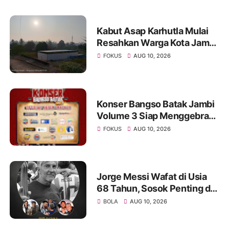
Kabut Asap Karhutla Mulai
Resahkan Warga Kota Jambi,
Pemadaman di Sungai
FOKUS
AUG 10, 2026
Gelam Terus Dikebut
Konser Bangso Batak Jambi
Volume 3 Siap Menggebrak!
Menampilkan Marsada Band
FOKUS
AUG 10, 2026
dan Siantar Rap Foundation
Jorge Messi Wafat di Usia
68 Tahun, Sosok Penting di
Balik Perjalanan Karier
BOLA
AUG 10, 2026
Lionel Messi