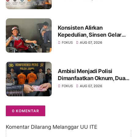
Hadapi Puncak Kemarau
Konsisten Alirkan
Kepedulian, Sinsen Gelar
Donor Darah ke-23 dalam
FOKUS
AUG 07, 2026
Perayaan Anniversary
Sinsen
Ambisi Menjadi Polisi
Dimanfaatkan Oknum, Dua
Anggota Polda Jambi Diduga
FOKUS
AUG 07, 2026
Tipu Calon Bintara dengan
Janji Kelulusan
0 KOMENTAR
Komentar Dilarang Melanggar UU ITE