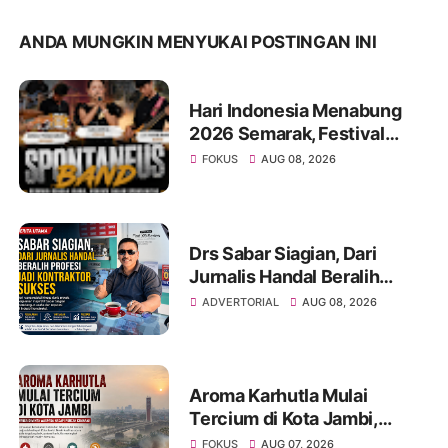
ANDA MUNGKIN MENYUKAI POSTINGAN INI
Hari Indonesia Menabung
2026 Semarak, Festival
Band Pelajar dan Mahasiswa
FOKUS
AUG 08, 2026
Unjuk Kreativitas di Taman
Banjuran Budayo,
Spontaneus Band Raih Juara
2
Drs Sabar Siagian, Dari
Jurnalis Handal Beralih
Profesi Jadi Kontraktor
ADVERTORIAL
AUG 08, 2026
Sukses
Aroma Karhutla Mulai
Tercium di Kota Jambi,
Warga Diminta Waspada
FOKUS
AUG 07, 2026