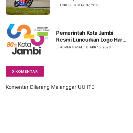
Melesat di Thailand Talent
FOKUS
MAY 07, 2026
Cup 2026
Pemerintah Kota Jambi
Resmi Luncurkan Logo Hari
Jadi ke-625 Tanah Pilih
ADVERTORIAL
APR 10, 2026
Pusako Batuah dan HUT
Pemkot ke-80
0 KOMENTAR
Komentar Dilarang Melanggar UU ITE