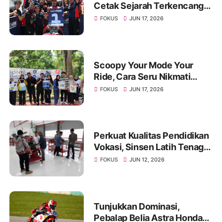
Cetak Sejarah Terkencang
di Estoril
FOKUS
JUN 17, 2026
Scoopy Your Mode Your
Ride, Cara Seru Nikmati
Quality Time Bareng
FOKUS
JUN 17, 2026
Pasangan
Perkuat Kualitas Pendidikan
Vokasi, Sinsen Latih Tenaga
Guru SMK melalui Modul
FOKUS
JUN 12, 2026
Dasar dan Sertifikasi Bronze
Level
Tunjukkan Dominasi,
Pebalap Belia Astra Honda