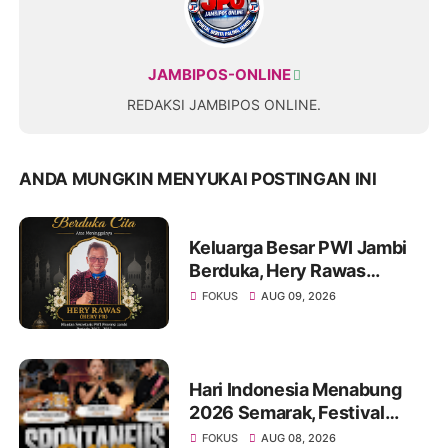
JAMBIPOS-ONLINE
REDAKSI JAMBIPOS ONLINE.
ANDA MUNGKIN MENYUKAI POSTINGAN INI
Keluarga Besar PWI Jambi
Berduka, Hery Rawas
Mantan Sekretaris PWI
FOKUS
AUG 09, 2026
Jambi Tutup Usia
Hari Indonesia Menabung
2026 Semarak, Festival
Band Pelajar dan Mahasiswa
FOKUS
AUG 08, 2026