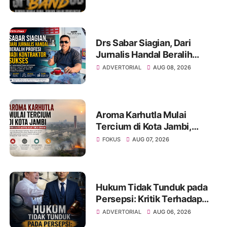
Unjuk Kreativitas di Taman
Banjuran Budayo,
Spontaneus Band Raih Juara
2
Drs Sabar Siagian, Dari
Jurnalis Handal Beralih
Profesi Jadi Kontraktor
ADVERTORIAL
AUG 08, 2026
Sukses
Aroma Karhutla Mulai
Tercium di Kota Jambi,
Warga Diminta Waspada
FOKUS
AUG 07, 2026
Hadapi Puncak Kemarau
Hukum Tidak Tunduk pada
Persepsi: Kritik Terhadap
Monopoli Kebenaran oleh
ADVERTORIAL
AUG 06, 2026
Media dan Aktivis