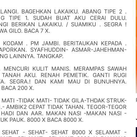
LANGI. BAGEHKAN LAKAIKU. ABANG TIPE 2 .
G TIPE 1. SUDAH BUAT AKU CERAI DULU.
GI BERIKAN LAKAIKU. / SUAMIKU . SEGRA !
WA GILO. BACA 7 X.
 KODAM . PM JAMBI. BERITAUKAN KEPADA .
LAPORKAN. SYAFHUDDIN- ASMAR-JAHEHMAN-
NG LAINNYA. TANGKAP.
 MENCURI KULIT MANIS. MERAMPAS SAWAH
TANAH AKU. RENAH PEMETIK. GANTI RUGI
A. SEGRA.! DAN KAMI MAU DI BUNUHNYA.
BACA 200 X.
 MATI -TIDAK MATI- TIDAK GILA-THDAK STRUK-
.- AMBIK2 CEPAT TIDAK TAHAN. TEGOR-TEGOR
HADI DAN AAR. MAKAN NASI -MAKAN NASI -
K PAUK. 8000 X BACA 8000 X.
- SEHAT - SEHAT- SEHAT 8000 X SELAMAT -