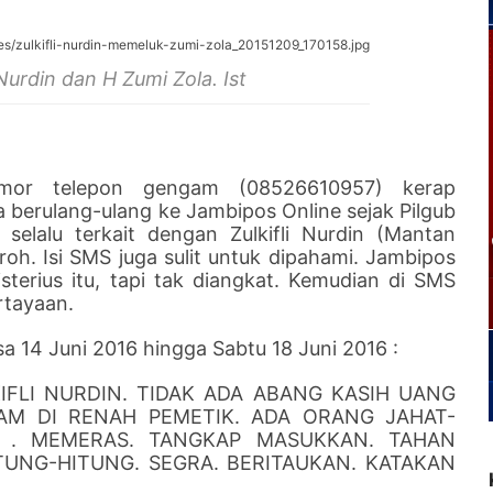
i Nurdin dan H Zumi Zola. Ist
mor telepon gengam (08526610957) kerap
 berulang-ulang ke Jambipos Online sejak Pilgub
a selalu terkait dengan Zulkifli Nurdin (Mantan
oh. Isi SMS juga sulit untuk dipahami. Jambipos
erius itu, tapi tak diangkat. Kemudian di SMS
ertayaan.
sa 14 Juni 2016 hingga Sabtu 18 Juni 2016 :
IFLI NURDIN. TIDAK ADA ABANG KASIH UANG
YAM DI RENAH PEMETIK. ADA ORANG JAHAT-
 . MEMERAS. TANGKAP MASUKKAN. TAHAN
TUNG-HITUNG. SEGRA. BERITAUKAN. KATAKAN