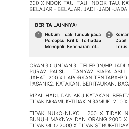
200 X NDOK TAU -TAU -NDOK TAU. KA
BELAJAR - BELAJAR. JADI -JADI -JADAI
BERITA LAINNYA
Hukum Tidak Tunduk pada
Kema
Persepsi: Kritik Terhadap
Debit
Monopoli Kebenaran oleh
Terus
Media dan Aktivis
Hadap
Bersih
ORANG CUNDANG. TELEPON/HP JADI
PURA2 PALSU . TANYA2 SIAPA ASLI
JAHAT. 200 X LAPORKAN TENTARA-POLI
PASANK2. KATAKAN. BERITAUKAN. BACA
RIZAL HADI. DAN AKU KATAKAN. BERIT
TIDAK NGAMUK-TIDAK NGAMUK. 200 X 
TIDAK NUKO-NUKO . 200 X TIDAK 
BUNUH MAKNYA DAN ORANG 2000 X TI
TIDAK GILO 2000 X TIDAK STRUK-TIDAK