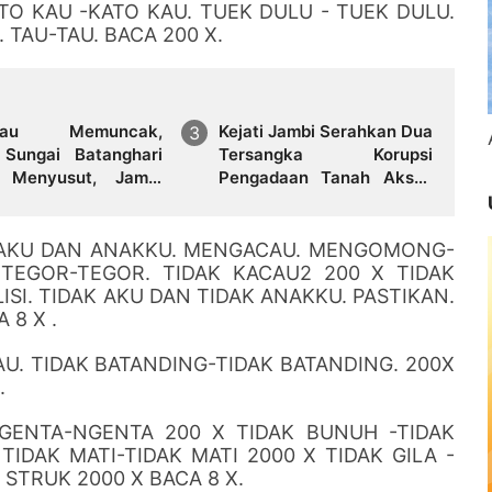
TO KAU -KATO KAU. TUEK DULU - TUEK DULU.
. TAU-TAU. BACA 200 X.
rau Memuncak,
Kejati Jambi Serahkan Dua
 Sungai Batanghari
Tersangka Korupsi
 Menyusut, Jambi
Pengadaan Tanah Akses
i Ancaman Krisis Air
Pelabuhan Ujung Jabung
 dan Karhutla
Ke Penuntut Umum
 AKU DAN ANAKKU. MENGACAU. MENGOMONG-
. TEGOR-TEGOR. TIDAK KACAU2 200 X TIDAK
SI. TIDAK AKU DAN TIDAK ANAKKU. PASTIKAN.
 8 X .
AU. TIDAK BATANDING-TIDAK BATANDING. 200X
.
NGENTA-NGENTA 200 X TIDAK BUNUH -TIDAK
DAK MATI-TIDAK MATI 2000 X TIDAK GILA -
 STRUK 2000 X BACA 8 X.