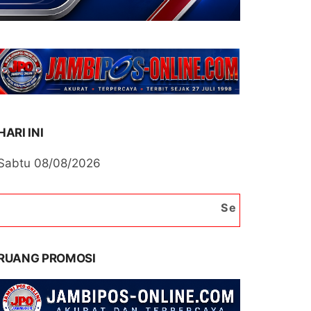
HARI INI
Sabtu 08/08/2026
Selamat Datang di Port
RUANG PROMOSI