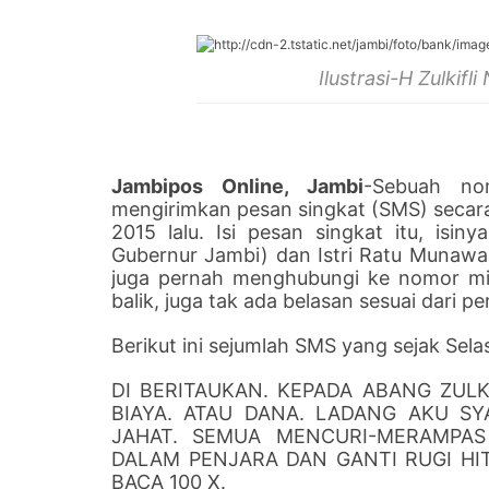
Ilustrasi-H Zulkifl
Jambipos Online, Jambi
-Sebuah no
mengirimkan pesan singkat (SMS) secara
2015 lalu. Isi pesan singkat itu, isiny
Gubernur Jambi) dan Istri Ratu Munawar
juga pernah menghubungi ke nomor mist
balik, juga tak ada belasan sesuai dari p
Berikut ini sejumlah SMS yang sejak Sela
DI BERITAUKAN. KEPADA ABANG ZULK
BIAYA. ATAU DANA. LADANG AKU S
JAHAT. SEMUA MENCURI-MERAMPAS
DALAM PENJARA DAN GANTI RUGI HI
BACA 100 X.