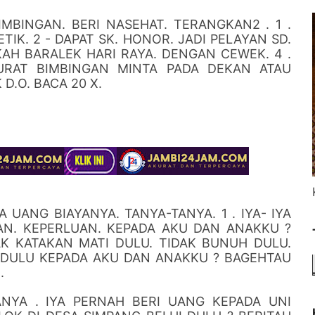
BIMBINGAN. BERI NASEHAT. TERANGKAN2 . 1 .
IK. 2 - DAPAT SK. HONOR. JADI PELAYAN SD.
KAH BARALEK HARI RAYA. DENGAN CEWEK. 4 .
SURAT BIMBINGAN MINTA PADA DEKAN ATAU
D.O. BACA 20 X.
 UANG BIAYANYA. TANYA-TANYA. 1 . IYA- IYA
AN. KEPERLUAN. KEPADA AKU DAN ANAKKU ?
DAK KATAKAN MATI DULU. TIDAK BUNUH DULU.
 DULU KEPADA AKU DAN ANAKKU ? BAGEHTAU
.
ANYA . IYA PERNAH BERI UANG KEPADA UNI