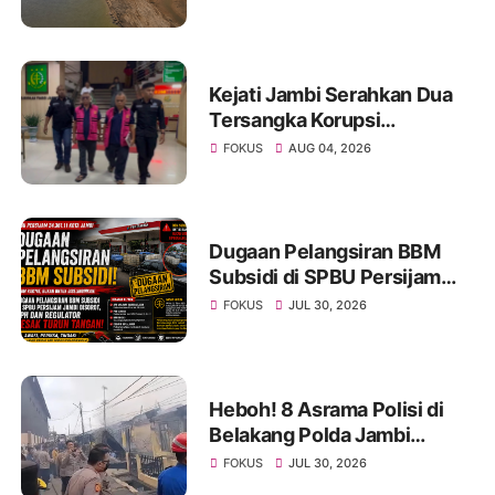
Ancaman Krisis Air Bersih
dan Karhutla
Kejati Jambi Serahkan Dua
Tersangka Korupsi
Pengadaan Tanah Akses
FOKUS
AUG 04, 2026
Pelabuhan Ujung Jabung Ke
Penuntut Umum
Dugaan Pelangsiran BBM
Subsidi di SPBU Persijam
Jambi Disorot, APH dan
FOKUS
JUL 30, 2026
Regulator Didesak Turun
Tangan
Heboh! 8 Asrama Polisi di
Belakang Polda Jambi
Hangus Terbakar, Api
FOKUS
JUL 30, 2026
Mengamuk Siang Hari