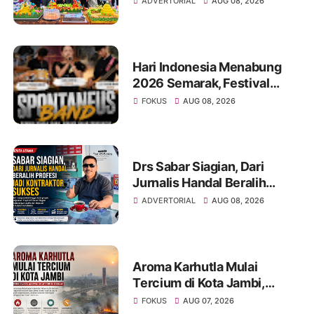
ADVERTORIAL
AUG 08, 2026
Hari Indonesia Menabung
2026 Semarak, Festival
Band Pelajar dan Mahasiswa
FOKUS
AUG 08, 2026
Unjuk Kreativitas di Taman
Banjuran Budayo,
Spontaneus Band Raih Juara
2
Drs Sabar Siagian, Dari
Jurnalis Handal Beralih
Profesi Jadi Kontraktor
ADVERTORIAL
AUG 08, 2026
Sukses
Aroma Karhutla Mulai
Tercium di Kota Jambi,
Warga Diminta Waspada
FOKUS
AUG 07, 2026