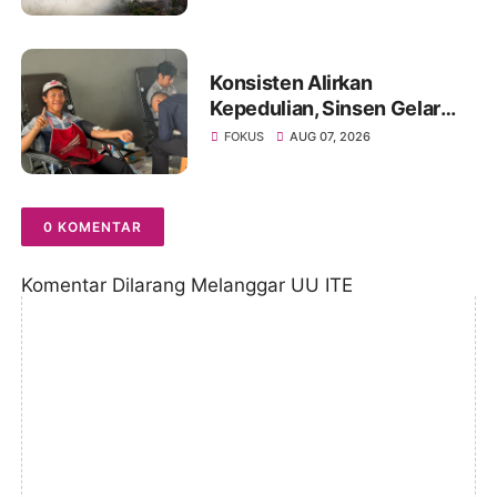
Hadapi Puncak Kemarau
Konsisten Alirkan
Kepedulian, Sinsen Gelar
Donor Darah ke-23 dalam
FOKUS
AUG 07, 2026
Perayaan Anniversary
Sinsen
0 KOMENTAR
Komentar Dilarang Melanggar UU ITE