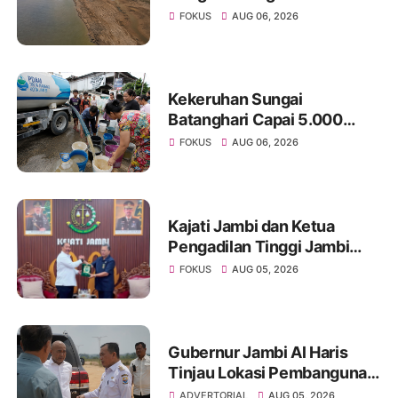
Menyusut, Jambi Hadapi
FOKUS
AUG 06, 2026
Ancaman Krisis Air Bersih
dan Karhutla
Kekeruhan Sungai
Batanghari Capai 5.000
NTU, Distribusi Air PDAM
FOKUS
AUG 06, 2026
Tirta Mayang di Sejumlah
Wilayah Terganggu
Kajati Jambi dan Ketua
Pengadilan Tinggi Jambi
Berkomitmen Perkuat
FOKUS
AUG 05, 2026
Sinergitas Penegakan
Hukum
Gubernur Jambi Al Haris
Tinjau Lokasi Pembangunan
Sekolah Rakyat dan Lokasi
ADVERTORIAL
AUG 05, 2026