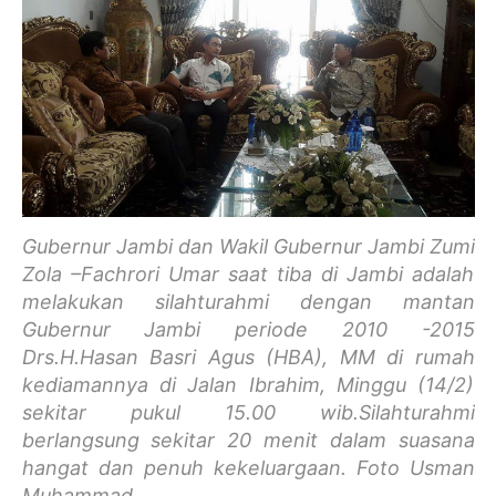
Gubernur Jambi dan Wakil Gubernur Jambi Zumi
Zola –Fachrori Umar saat tiba di Jambi adalah
melakukan silahturahmi dengan mantan
Gubernur Jambi periode 2010 -2015
Drs.H.Hasan Basri Agus (HBA), MM di rumah
kediamannya di Jalan Ibrahim, Minggu (14/2)
sekitar pukul 15.00 wib.Silahturahmi
berlangsung sekitar 20 menit dalam suasana
hangat dan penuh kekeluargaan. Foto Usman
Muhammad.