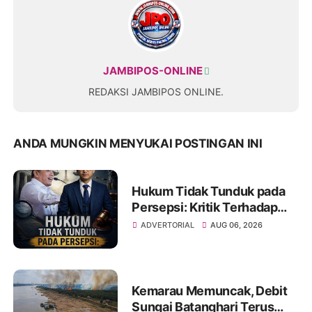
JAMBIPOS-ONLINE
REDAKSI JAMBIPOS ONLINE.
ANDA MUNGKIN MENYUKAI POSTINGAN INI
Hukum Tidak Tunduk pada
Persepsi: Kritik Terhadap
Monopoli Kebenaran oleh
ADVERTORIAL
AUG 06, 2026
Media dan Aktivis
Kemarau Memuncak, Debit
Sungai Batanghari Terus