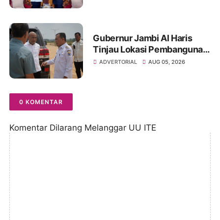
Sinergitas Penegakan
Hukum
Gubernur Jambi Al Haris
Tinjau Lokasi Pembangunan
Sekolah Rakyat dan Lokasi
ADVERTORIAL
AUG 05, 2026
Pembangunan BTN Bungo
Green City
0 KOMENTAR
Komentar Dilarang Melanggar UU ITE