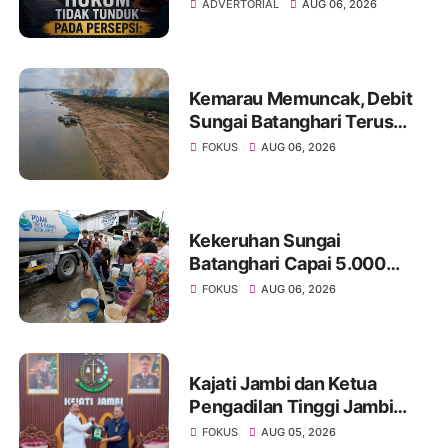
Monopoli Kebenaran oleh
ADVERTORIAL
AUG 06, 2026
Media dan Aktivis
Kemarau Memuncak, Debit
Sungai Batanghari Terus
Menyusut, Jambi Hadapi
FOKUS
AUG 06, 2026
Ancaman Krisis Air Bersih
dan Karhutla
Kekeruhan Sungai
Batanghari Capai 5.000
NTU, Distribusi Air PDAM
FOKUS
AUG 06, 2026
Tirta Mayang di Sejumlah
Wilayah Terganggu
Kajati Jambi dan Ketua
Pengadilan Tinggi Jambi
Berkomitmen Perkuat
FOKUS
AUG 05, 2026