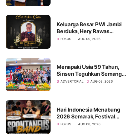
II Festival Band Pelajar dan
Mahasiswa
Keluarga Besar PWI Jambi
Berduka, Hery Rawas
Mantan Sekretaris PWI
FOKUS
AUG 09, 2026
Jambi Tutup Usia
Menapaki Usia 59 Tahun,
Sinsen Teguhkan Semangat
“Sustainably Growing”
ADVERTORIAL
AUG 08, 2026
Hari Indonesia Menabung
2026 Semarak, Festival
Band Pelajar dan Mahasiswa
FOKUS
AUG 08, 2026
Unjuk Kreativitas di Taman