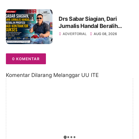
Banjuran Budayo,
Spontaneus Band Raih Juara
2
Drs Sabar Siagian, Dari
Jurnalis Handal Beralih
Profesi Jadi Kontraktor
ADVERTORIAL
AUG 08, 2026
Sukses
0 KOMENTAR
Komentar Dilarang Melanggar UU ITE