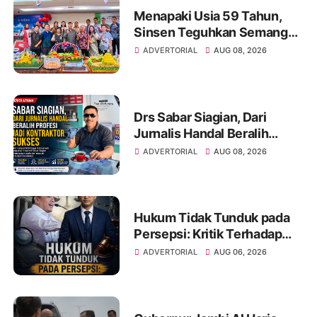
Menapaki Usia 59 Tahun,
Sinsen Teguhkan Semangat
“Sustainably Growing”
ADVERTORIAL
AUG 08, 2026
Drs Sabar Siagian, Dari
Jurnalis Handal Beralih
Profesi Jadi Kontraktor
ADVERTORIAL
AUG 08, 2026
Sukses
Hukum Tidak Tunduk pada
Persepsi: Kritik Terhadap
Monopoli Kebenaran oleh
ADVERTORIAL
AUG 06, 2026
Media dan Aktivis