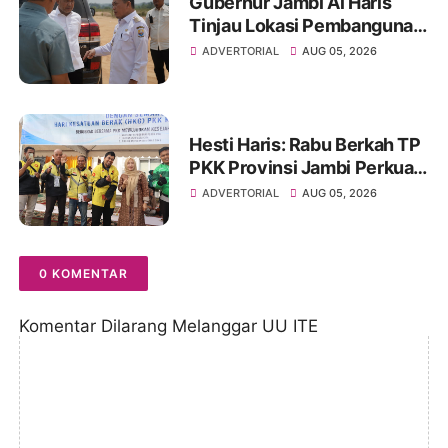
Gubernur Jambi Al Haris
Tinjau Lokasi Pembangunan
Sekolah Rakyat dan Lokasi
ADVERTORIAL
AUG 05, 2026
Pembangunan BTN Bungo
Green City
Hesti Haris: Rabu Berkah TP
PKK Provinsi Jambi Perkuat
Literasi Keuangan dan
ADVERTORIAL
AUG 05, 2026
Budaya Kelola Sampah dari
Rumah
0 KOMENTAR
Komentar Dilarang Melanggar UU ITE