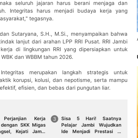
 maka seluruh jajaran harus berani menjaga dan
h. Integritas harus menjadi budaya kerja yang
asyarakat," tegasnya.
adan Sutaryana, S.H., M.Si., menyampaikan bahwa
ndak lanjut dari arahan LPP RRI Pusat. RRI Jambi
kerja di lingkungan RRI yang dipersiapkan untuk
uju WBK dan WBBM tahun 2026.
tegritas merupakan langkah strategis untuk
ktik korupsi, kolusi, dan nepotisme, serta mampu
ektif, efisien, dan bebas dari pungutan liar.
 Perjanjian Kerja
Sisa 5 Hari! Saatnya
dengan SKK Migas
Pelajar Jambi Wujudkan
gsel, Kejati Jambi
Ide Menjadi Prestasi di
at Kepastian Hukum
AHM Best Student 2026