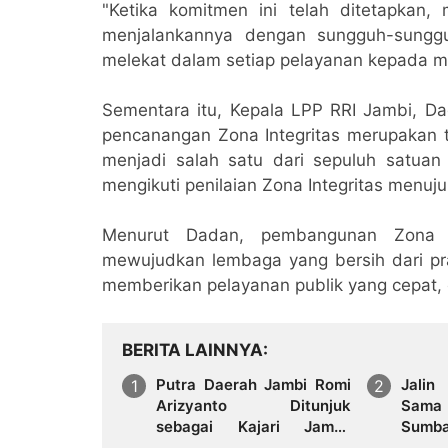
"Ketika komitmen ini telah ditetapkan,
menjalankannya dengan sungguh-sunggu
melekat dalam setiap pelayanan kepada m
Sementara itu, Kepala LPP RRI Jambi, D
pencanangan Zona Integritas merupakan ti
menjadi salah satu dari sepuluh satuan 
mengikuti penilaian Zona Integritas men
Menurut Dadan, pembangunan Zona In
mewujudkan lembaga yang bersih dari pra
memberikan pelayanan publik yang cepat, ef
BERITA LAINNYA
Putra Daerah Jambi Romi
Jalin
Arizyanto Ditunjuk
Sama 
sebagai Kajari Jambi,
Sumba
Kembali Mengabdi di
Perku