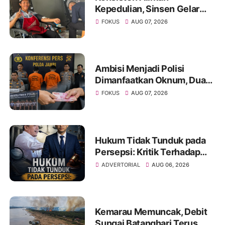
Kepedulian, Sinsen Gelar
Donor Darah ke-23 dalam
FOKUS
AUG 07, 2026
Perayaan Anniversary
Sinsen
Ambisi Menjadi Polisi
Dimanfaatkan Oknum, Dua
Anggota Polda Jambi Diduga
FOKUS
AUG 07, 2026
Tipu Calon Bintara dengan
Janji Kelulusan
Hukum Tidak Tunduk pada
Persepsi: Kritik Terhadap
Monopoli Kebenaran oleh
ADVERTORIAL
AUG 06, 2026
Media dan Aktivis
Kemarau Memuncak, Debit
Sungai Batanghari Terus