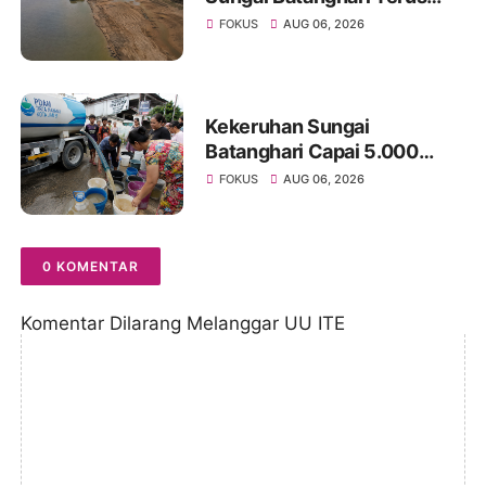
Menyusut, Jambi Hadapi
FOKUS
AUG 06, 2026
Ancaman Krisis Air Bersih
dan Karhutla
Kekeruhan Sungai
Batanghari Capai 5.000
NTU, Distribusi Air PDAM
FOKUS
AUG 06, 2026
Tirta Mayang di Sejumlah
Wilayah Terganggu
0 KOMENTAR
Komentar Dilarang Melanggar UU ITE