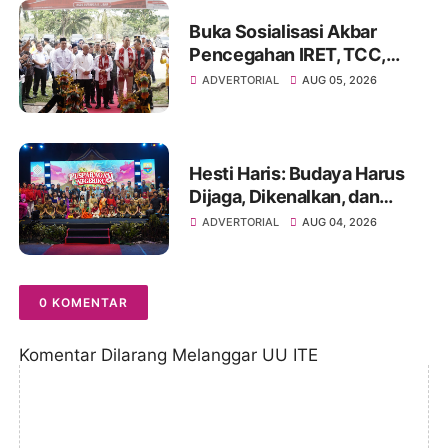
Buka Sosialisasi Akbar
Pencegahan IRET, TCC,
Perundungan, dan Bahaya
ADVERTORIAL
AUG 05, 2026
Narkoba di Bungo
Hesti Haris: Budaya Harus
Dijaga, Dikenalkan, dan
Diwariskan
ADVERTORIAL
AUG 04, 2026
0 KOMENTAR
Komentar Dilarang Melanggar UU ITE