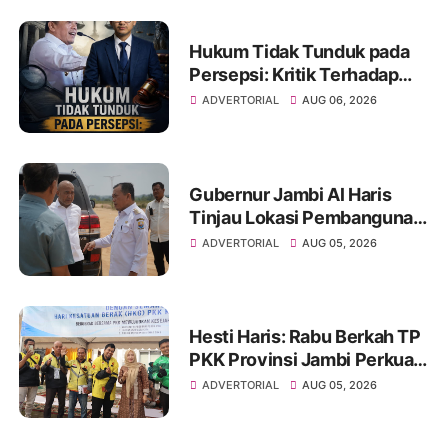
Hukum Tidak Tunduk pada
Persepsi: Kritik Terhadap
Monopoli Kebenaran oleh
ADVERTORIAL
AUG 06, 2026
Media dan Aktivis
Gubernur Jambi Al Haris
Tinjau Lokasi Pembangunan
Sekolah Rakyat dan Lokasi
ADVERTORIAL
AUG 05, 2026
Pembangunan BTN Bungo
Green City
Hesti Haris: Rabu Berkah TP
PKK Provinsi Jambi Perkuat
Literasi Keuangan dan
ADVERTORIAL
AUG 05, 2026
Budaya Kelola Sampah dari
Rumah