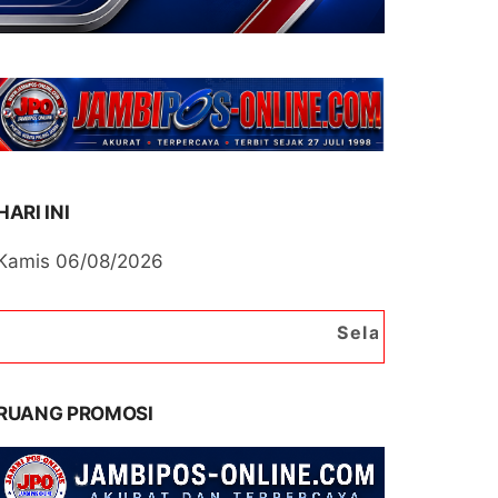
HARI INI
Kamis 06/08/2026
Selamat Datang di Portal Be
RUANG PROMOSI