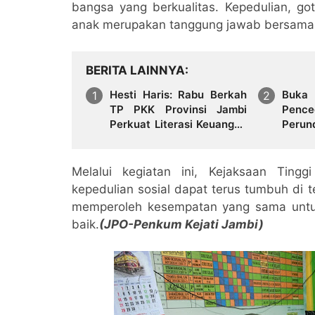
bangsa yang berkualitas. Kepedulian, g
anak merupakan tanggung jawab bersama y
BERITA LAINNYA
Hesti Haris: Rabu Berkah
Buka 
TP PKK Provinsi Jambi
Pence
Perkuat Literasi Keuangan
Perun
dan Budaya Kelola
Narko
Sampah dari Rumah
Melalui kegiatan ini, Kejaksaan Tin
kepedulian sosial dapat terus tumbuh di 
memperoleh kesempatan yang sama untu
baik.
(JPO-Penkum Kejati Jambi)