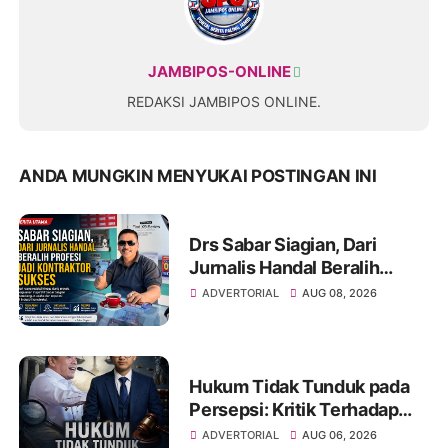
JAMBIPOS-ONLINE
REDAKSI JAMBIPOS ONLINE.
ANDA MUNGKIN MENYUKAI POSTINGAN INI
Drs Sabar Siagian, Dari
Jurnalis Handal Beralih
Profesi Jadi Kontraktor
ADVERTORIAL
AUG 08, 2026
Sukses
Hukum Tidak Tunduk pada
Persepsi: Kritik Terhadap
Monopoli Kebenaran oleh
ADVERTORIAL
AUG 06, 2026