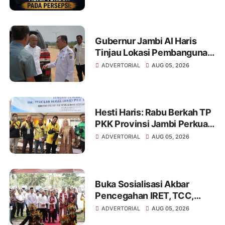
Media dan Aktivis
Gubernur Jambi Al Haris
Tinjau Lokasi Pembangunan
Sekolah Rakyat dan Lokasi
ADVERTORIAL
AUG 05, 2026
Pembangunan BTN Bungo
Green City
Hesti Haris: Rabu Berkah TP
PKK Provinsi Jambi Perkuat
Literasi Keuangan dan
ADVERTORIAL
AUG 05, 2026
Budaya Kelola Sampah dari
Rumah
Buka Sosialisasi Akbar
Pencegahan IRET, TCC,
Perundungan, dan Bahaya
ADVERTORIAL
AUG 05, 2026
Narkoba di Bungo