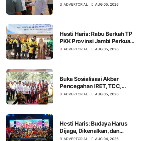
Sekolah Rakyat dan Lokasi
ADVERTORIAL
AUG 05, 2026
Pembangunan BTN Bungo
Green City
Hesti Haris: Rabu Berkah TP
PKK Provinsi Jambi Perkuat
Literasi Keuangan dan
ADVERTORIAL
AUG 05, 2026
Budaya Kelola Sampah dari
Rumah
Buka Sosialisasi Akbar
Pencegahan IRET, TCC,
Perundungan, dan Bahaya
ADVERTORIAL
AUG 05, 2026
Narkoba di Bungo
Hesti Haris: Budaya Harus
Dijaga, Dikenalkan, dan
Diwariskan
ADVERTORIAL
AUG 04, 2026