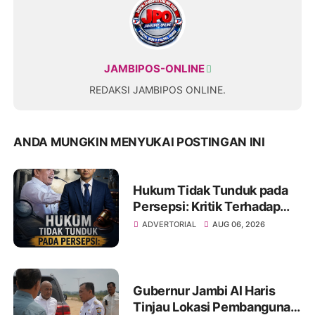
JAMBIPOS-ONLINE
REDAKSI JAMBIPOS ONLINE.
ANDA MUNGKIN MENYUKAI POSTINGAN INI
Hukum Tidak Tunduk pada
Persepsi: Kritik Terhadap
Monopoli Kebenaran oleh
ADVERTORIAL
AUG 06, 2026
Media dan Aktivis
Gubernur Jambi Al Haris
Tinjau Lokasi Pembangunan