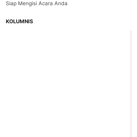
Siap Mengisi Acara Anda
KOLUMNIS
Pengamat Ekonomi Jambi, Dr Noviardi Ferzi SE
MM