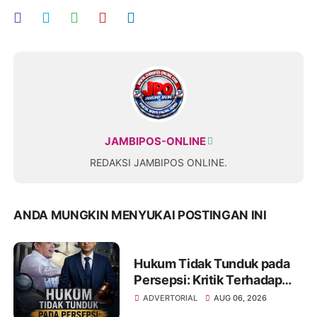
JAMBIPOS-ONLINE
REDAKSI JAMBIPOS ONLINE.
ANDA MUNGKIN MENYUKAI POSTINGAN INI
Hukum Tidak Tunduk pada
Persepsi: Kritik Terhadap
Monopoli Kebenaran oleh
ADVERTORIAL
AUG 06, 2026
Media dan Aktivis