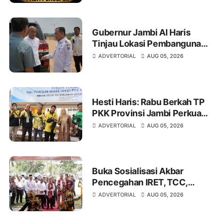
Gubernur Jambi Al Haris
Tinjau Lokasi Pembangunan
Sekolah Rakyat dan Lokasi
ADVERTORIAL
AUG 05, 2026
Pembangunan BTN Bungo
Green City
Hesti Haris: Rabu Berkah TP
PKK Provinsi Jambi Perkuat
Literasi Keuangan dan
ADVERTORIAL
AUG 05, 2026
Budaya Kelola Sampah dari
Rumah
Buka Sosialisasi Akbar
Pencegahan IRET, TCC,
Perundungan, dan Bahaya
ADVERTORIAL
AUG 05, 2026
Narkoba di Bungo