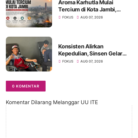
Aroma Karhutla Mulai
Tercium di Kota Jambi,
Warga Diminta Waspada
FOKUS
AUG 07, 2026
Hadapi Puncak Kemarau
Konsisten Alirkan
Kepedulian, Sinsen Gelar
Donor Darah ke-23 dalam
FOKUS
AUG 07, 2026
Perayaan Anniversary
Sinsen
0 KOMENTAR
Komentar Dilarang Melanggar UU ITE