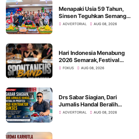
Menapaki Usia 59 Tahun,
Sinsen Teguhkan Semangat
“Sustainably Growing”
ADVERTORIAL
AUG 08, 2026
Hari Indonesia Menabung
2026 Semarak, Festival
Band Pelajar dan Mahasiswa
FOKUS
AUG 08, 2026
Unjuk Kreativitas di Taman
Banjuran Budayo,
Spontaneus Band Raih Juara
2
Drs Sabar Siagian, Dari
Jurnalis Handal Beralih
Profesi Jadi Kontraktor
ADVERTORIAL
AUG 08, 2026
Sukses