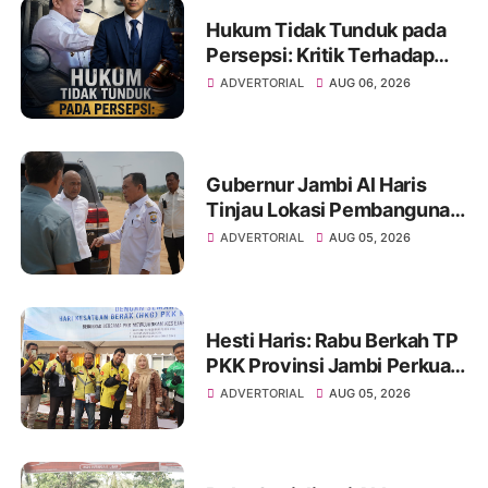
Hukum Tidak Tunduk pada
Persepsi: Kritik Terhadap
Monopoli Kebenaran oleh
ADVERTORIAL
AUG 06, 2026
Media dan Aktivis
Gubernur Jambi Al Haris
Tinjau Lokasi Pembangunan
Sekolah Rakyat dan Lokasi
ADVERTORIAL
AUG 05, 2026
Pembangunan BTN Bungo
Green City
Hesti Haris: Rabu Berkah TP
PKK Provinsi Jambi Perkuat
Literasi Keuangan dan
ADVERTORIAL
AUG 05, 2026
Budaya Kelola Sampah dari
Rumah