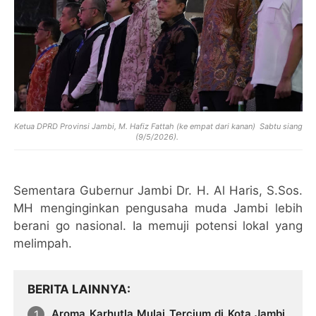
Ketua DPRD Provinsi Jambi, M. Hafiz Fattah (ke empat dari kanan)
Sabtu siang
(9/5/2026).
Sementara Gubernur Jambi Dr. H. Al Haris, S.Sos.
MH menginginkan pengusaha muda Jambi lebih
berani go nasional. Ia memuji potensi lokal yang
melimpah.
BERITA LAINNYA
Aroma Karhutla Mulai Tercium di Kota Jambi,