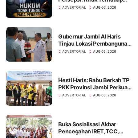
Monopoli Kebenaran oleh
ADVERTORIAL
AUG 06, 2026
Media dan Aktivis
Gubernur Jambi Al Haris
Tinjau Lokasi Pembangunan
Sekolah Rakyat dan Lokasi
ADVERTORIAL
AUG 05, 2026
Pembangunan BTN Bungo
Green City
Hesti Haris: Rabu Berkah TP
PKK Provinsi Jambi Perkuat
Literasi Keuangan dan
ADVERTORIAL
AUG 05, 2026
Budaya Kelola Sampah dari
Rumah
Buka Sosialisasi Akbar
Pencegahan IRET, TCC,