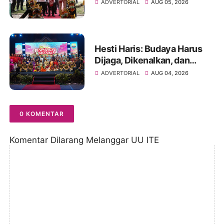
Perundungan, dan Bahaya
ADVERTORIAL
AUG 05, 2026
Narkoba di Bungo
Hesti Haris: Budaya Harus
Dijaga, Dikenalkan, dan
Diwariskan
ADVERTORIAL
AUG 04, 2026
0 KOMENTAR
Komentar Dilarang Melanggar UU ITE