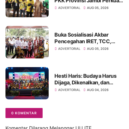
PKK Provinsi Jambi Perkuat
Literasi Keuangan dan
ADVERTORIAL
AUG 05, 2026
Budaya Kelola Sampah dari
Rumah
Buka Sosialisasi Akbar
Pencegahan IRET, TCC,
Perundungan, dan Bahaya
ADVERTORIAL
AUG 05, 2026
Narkoba di Bungo
Hesti Haris: Budaya Harus
Dijaga, Dikenalkan, dan
Diwariskan
ADVERTORIAL
AUG 04, 2026
0 KOMENTAR
Komentar Dilarang Melanggar UU ITE