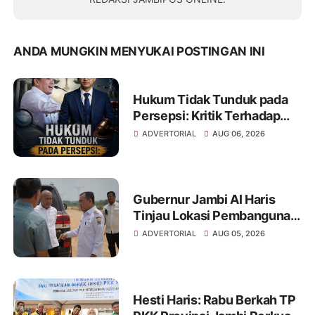
ANDA MUNGKIN MENYUKAI POSTINGAN INI
Hukum Tidak Tunduk pada
Persepsi: Kritik Terhadap
Monopoli Kebenaran oleh
ADVERTORIAL
AUG 06, 2026
Media dan Aktivis
Gubernur Jambi Al Haris
Tinjau Lokasi Pembangunan
Sekolah Rakyat dan Lokasi
ADVERTORIAL
AUG 05, 2026
Pembangunan BTN Bungo
Green City
Hesti Haris: Rabu Berkah TP