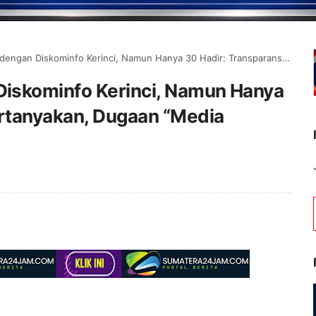
nfo Kerinci, Namun Hanya 30 Hadir: Transparansi Dipertanyakan, Dugaan “Media Siluman” Kembali Menguat
iskominfo Kerinci, Namun Hanya
ertanyakan, Dugaan “Media
Selamat Datang di Por