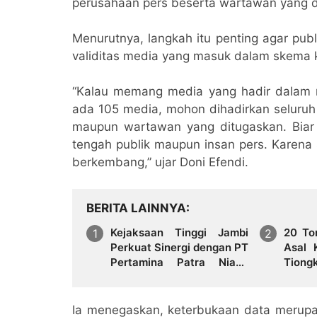
perusahaan pers beserta wartawan yang d
Menurutnya, langkah itu penting agar pub
validitas media yang masuk dalam skema 
“Kalau memang media yang hadir dalam r
ada 105 media, mohon dihadirkan seluruh
maupun wartawan yang ditugaskan. Biar 
tengah publik maupun insan pers. Karena 
berkembang,” ujar Doni Efendi.
BERITA LAINNYA
Kejaksaan Tinggi Jambi
20 To
Perkuat Sinergi dengan PT
Asal 
Pertamina Patra Niaga
Tion
Regional Sumbagsel
Doron
melalui Penandatanganan
Jambi
Perjanjian Kerja Sama
Ia menegaskan, keterbukaan data merupa