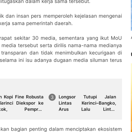
itugaskan dalam kerja sama tersebut.
lik dan insan pers memperoleh kejelasan mengenai
kerja sama pemerintah daerah.
apat sekitar 30 media, sementara yang ikut MoU
 media tersebut serta dirilis nama-nama medianya
transparan dan tidak menimbulkan kecurigaan di
selama ini isu adanya dugaan media siluman terus
n Kopi Fine Robusta
Longsor Tutupi Jalan
Kerinci Diekspor ke
Lintas Kerinci–Bangko,
gkok, Pemprov
Arus Lalu Lintas
g Lewat Pelabuhan
Diberlakukan Buka Tutup
kan bagian penting dalam menciptakan ekosistem