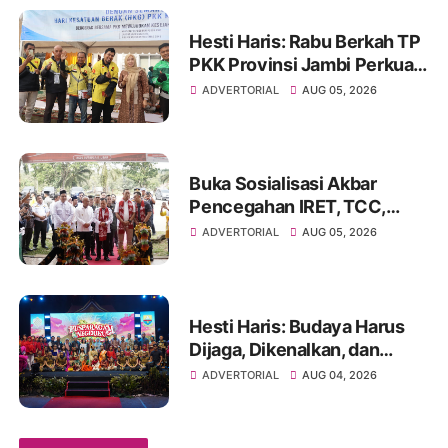
Hesti Haris: Rabu Berkah TP
PKK Provinsi Jambi Perkuat
Literasi Keuangan dan
ADVERTORIAL
AUG 05, 2026
Budaya Kelola Sampah dari
Rumah
Buka Sosialisasi Akbar
Pencegahan IRET, TCC,
Perundungan, dan Bahaya
ADVERTORIAL
AUG 05, 2026
Narkoba di Bungo
Hesti Haris: Budaya Harus
Dijaga, Dikenalkan, dan
Diwariskan
ADVERTORIAL
AUG 04, 2026