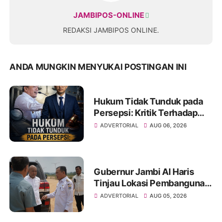
JAMBIPOS-ONLINE
REDAKSI JAMBIPOS ONLINE.
ANDA MUNGKIN MENYUKAI POSTINGAN INI
Hukum Tidak Tunduk pada
Persepsi: Kritik Terhadap
Monopoli Kebenaran oleh
ADVERTORIAL
AUG 06, 2026
Media dan Aktivis
Gubernur Jambi Al Haris
Tinjau Lokasi Pembangunan
Sekolah Rakyat dan Lokasi
ADVERTORIAL
AUG 05, 2026
Pembangunan BTN Bungo
Green City