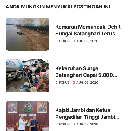
ANDA MUNGKIN MENYUKAI POSTINGAN INI
Kemarau Memuncak, Debit
Sungai Batanghari Terus
Menyusut, Jambi Hadapi
FOKUS
AUG 06, 2026
Ancaman Krisis Air Bersih
dan Karhutla
Kekeruhan Sungai
Batanghari Capai 5.000
NTU, Distribusi Air PDAM
FOKUS
AUG 06, 2026
Tirta Mayang di Sejumlah
Wilayah Terganggu
Kajati Jambi dan Ketua
Pengadilan Tinggi Jambi
Berkomitmen Perkuat
FOKUS
AUG 05, 2026
Sinergitas Penegakan