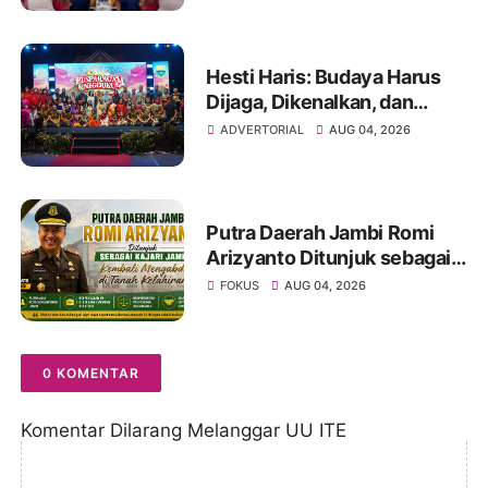
Hukum
Hesti Haris: Budaya Harus
Dijaga, Dikenalkan, dan
Diwariskan
ADVERTORIAL
AUG 04, 2026
Putra Daerah Jambi Romi
Arizyanto Ditunjuk sebagai
Kajari Jambi, Kembali
FOKUS
AUG 04, 2026
Mengabdi di Tanah Kelahiran
0 KOMENTAR
Komentar Dilarang Melanggar UU ITE