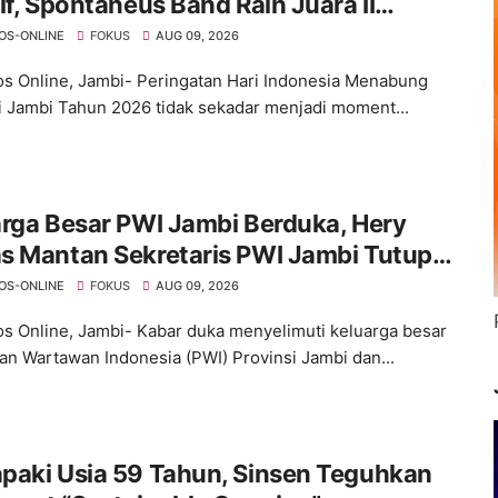
if, Spontaneus Band Raih Juara II
val Band Pelajar dan Mahasiswa
OS-ONLINE
FOKUS
AUG 09, 2026
s Online, Jambi- Peringatan Hari Indonesia Menabung
i Jambi Tahun 2026 tidak sekadar menjadi moment...
rga Besar PWI Jambi Berduka, Hery
s Mantan Sekretaris PWI Jambi Tutup
OS-ONLINE
FOKUS
AUG 09, 2026
s Online, Jambi- Kabar duka menyelimuti keluarga besar
an Wartawan Indonesia (PWI) Provinsi Jambi dan...
paki Usia 59 Tahun, Sinsen Teguhkan