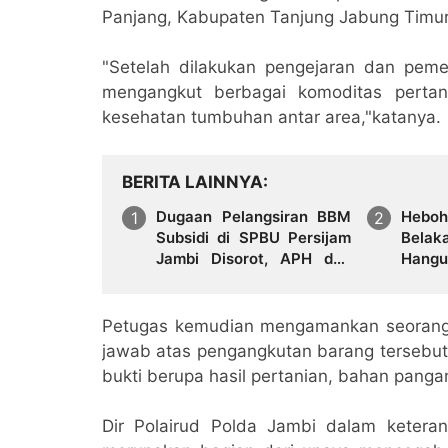
Panjang, Kabupaten Tanjung Jabung Timur
"Setelah dilakukan pengejaran dan peme
mengangkut berbagai komoditas pertania
kesehatan tumbuhan antar area,"katanya.
BERITA LAINNYA
Dugaan Pelangsiran BBM
Heboh
Subsidi di SPBU Persijam
Bela
Jambi Disorot, APH dan
Hang
Regulator Didesak Turun
Menga
Tangan
Petugas kemudian mengamankan seorang p
jawab atas pengangkutan barang tersebut.
bukti berupa hasil pertanian, bahan panga
Dir Polairud Polda Jambi dalam keter