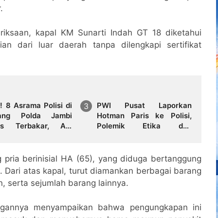
.
riksaan, kapal KM Sunarti Indah GT 18 diketahui
n dari luar daerah tanpa dilengkapi sertifikat
! 8 Asrama Polisi di
PWI Pusat Laporkan
kang Polda Jambi
Hotman Paris ke Polisi,
us Terbakar, Api
Polemik Etika dan
muk Siang Hari
Kebebasan Pers
Mengemuka
ria berinisial HA (65), yang diduga bertanggung
 Dari atas kapal, turut diamankan berbagai barang
n, serta sejumlah barang lainnya.
angannya menyampaikan bahwa pengungkapan ini