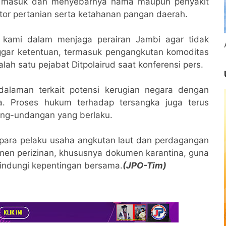
h masuk dan menyebarnya hama maupun penyakit
r pertanian serta ketahanan pangan daerah.
 kami dalam menjaga perairan Jambi agar tidak
ggar ketentuan, termasuk pengangkutan komoditas
lah satu pejabat Ditpolairud saat konferensi pers.
dalaman terkait potensi kerugian negara dengan
na. Proses hukum terhadap tersangka juga terus
ang-undangan yang berlaku.
 para pelaku usaha angkutan laut dan perdagangan
men perizinan, khususnya dokumen karantina, guna
indungi kepentingan bersama.
(JPO-Tim)