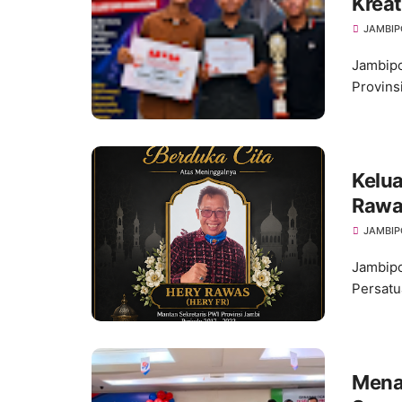
Kreat
Festi
JAMBIP
Jambipo
Provins
Kelua
Rawa
Usia
JAMBIP
Jambipo
Persatu
Mena