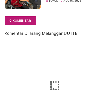
Donor Darah ke-23 dalam
FOKUS
AUG 07, 2026
Perayaan Anniversary
Sinsen
0 KOMENTAR
Komentar Dilarang Melanggar UU ITE