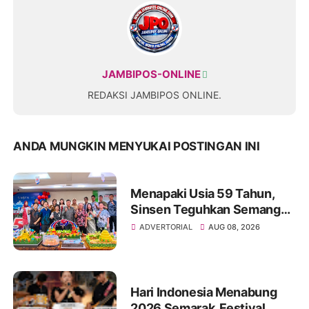
JAMBIPOS-ONLINE
REDAKSI JAMBIPOS ONLINE.
ANDA MUNGKIN MENYUKAI POSTINGAN INI
Menapaki Usia 59 Tahun,
Sinsen Teguhkan Semangat
“Sustainably Growing”
ADVERTORIAL
AUG 08, 2026
Hari Indonesia Menabung
2026 Semarak, Festival