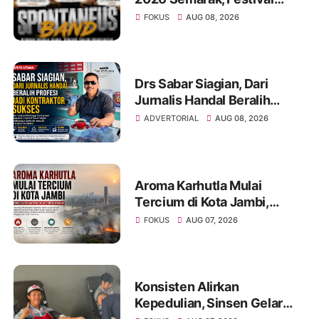
Band Pelajar dan Mahasiswa
FOKUS
AUG 08, 2026
Unjuk Kreativitas di Taman
Banjuran Budayo,
Spontaneus Band Raih Juara
2
Drs Sabar Siagian, Dari
Jurnalis Handal Beralih
Profesi Jadi Kontraktor
ADVERTORIAL
AUG 08, 2026
Sukses
Aroma Karhutla Mulai
Tercium di Kota Jambi,
Warga Diminta Waspada
FOKUS
AUG 07, 2026
Hadapi Puncak Kemarau
Konsisten Alirkan
Kepedulian, Sinsen Gelar