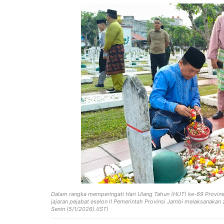
Dalam rangka memperingati Hari Ulang Tahun (HUT) ke-69 Provinsi
jajaran pejabat eselon II Pemerintah Provinsi Jambi melaksanaka
Senin (5/1/2026).(IST)