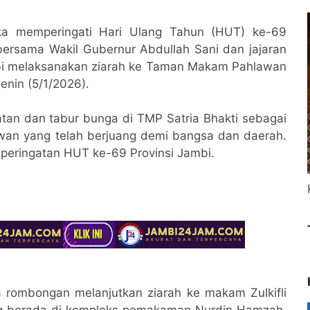
a memperingati Hari Ulang Tahun (HUT) ke-69
bersama Wakil Gubernur Abdullah Sani dan jajaran
ambi melaksanakan ziarah ke Taman Makam Pahlawan
enin (5/1/2026).
tan dan tabur bunga di TMP Satria Bhakti sebagai
wan yang telah berjuang demi bangsa dan daerah.
n peringatan HUT ke-69 Provinsi Jambi.
a rombongan melanjutkan ziarah ke makam Zulkifli
ng berada di kompleks pemakaman Nurdin Hamzah.