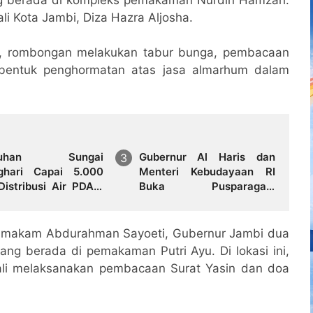
 Kota Jambi, Diza Hazra Aljosha.
t, rombongan melakukan tabur bunga, pembacaan
 bentuk penghormatan atas jasa almarhum dalam
eruhan Sungai
Gubernur Al Haris dan
ghari Capai 5.000
Menteri Kebudayaan RI
Distribusi Air PDAM
Buka Pusparagam
 Mayang di Sejumlah
Negeriku "Dari Jambi
ah Terganggu
untuk Indonesia", Perkuat
Pelestarian Budaya dan
ke makam Abdurahman Sayoeti, Gubernur Jambi dua
Dorong Ekonomi Kreatif
ang berada di pemakaman Putri Ayu. Di lokasi ini,
li melaksanakan pembacaan Surat Yasin dan doa