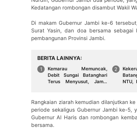
Kedatangan rombongan disambut Wakil Wali
Di makam Gubernur Jambi ke-6 tersebu
Surat Yasin, dan doa bersama sebagai
pembangunan Provinsi Jambi.
BERITA LAINNYA
Kemarau Memuncak,
Kek
Debit Sungai Batanghari
Batan
Terus Menyusut, Jambi
NTU, 
Hadapi Ancaman Krisis Air
Tirta
Bersih dan Karhutla
Wilay
Rangkaian ziarah kemudian dilanjutkan 
periode sekaligus Gubernur Jambi ke-5, y
Gubernur Al Haris dan rombongan kemba
bersama.