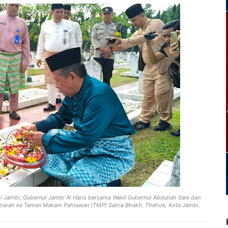
 Jambi, Gubernur Jambi Al Haris bersama Wakil Gubernur Abdullah Sani dan
n ziarah ke Taman Makam Pahlawan (TMP) Satria Bhakti, Thehok, Kota Jambi,