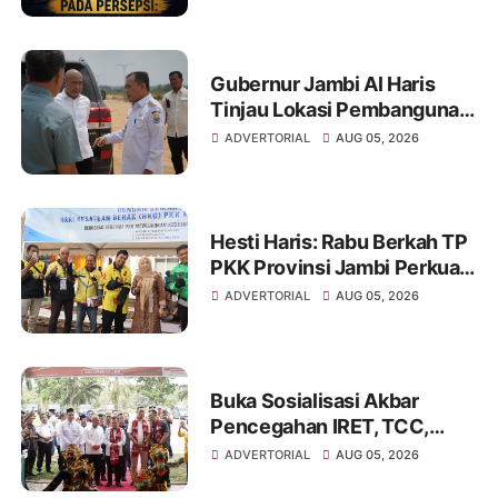
Media dan Aktivis
Gubernur Jambi Al Haris
Tinjau Lokasi Pembangunan
Sekolah Rakyat dan Lokasi
ADVERTORIAL
AUG 05, 2026
Pembangunan BTN Bungo
Green City
Hesti Haris: Rabu Berkah TP
PKK Provinsi Jambi Perkuat
Literasi Keuangan dan
ADVERTORIAL
AUG 05, 2026
Budaya Kelola Sampah dari
Rumah
Buka Sosialisasi Akbar
Pencegahan IRET, TCC,
Perundungan, dan Bahaya
ADVERTORIAL
AUG 05, 2026
Narkoba di Bungo